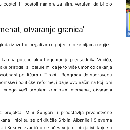
ako postoji ili postoji namera za njim, verujem da bi bio
menat, otvaranje granica’
 gleda izuzetno negativno u pojedinim zemljama regije.
a kao na potencijalnu hegemoniju predsednika Vučića,
mske prirode, ali deluje mi da je to više umor od čekanja
sobnost političara u Tirani i Beogradu da sporovedu
mske i političke reforme, i da je ovo način na koji oni
e mnogo veći problem kriminalni momenat, otvaranja
 iz projekta “Mini Šengen” i predstavlja prvenstveno
a i njoj su se priključile Srbija, Albanija i Sjeverna
 i Kosovo zvanično ne učestvuju u inicijativi, koju su