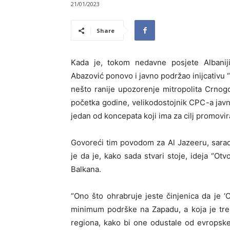
21/01/2023
Share
Kada je, tokom nedavne posjete Albanij
Abazović ponovo i javno podržao inijcativu “
nešto ranije upozorenje mitropolita Crnog
početka godine, velikodostojnik CPC-a javn
jedan od koncepata koji ima za cilj promovira
Govoreći tim povodom za Al Jazeeru, sarad
je da je, kako sada stvari stoje, ideja “
Balkana.
“Ono što ohrabruje jeste činjenica da je ‘O
minimum podrške na Zapadu, a koja je tre
regiona, kako bi one odustale od evropsk