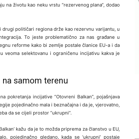
aju na životu kao neku vrstu “rezervenog plana“, dodao
drugi političari regiona drže kao rezervnu varijantu, u
ntegracija. To jeste problematično za nas građane u
zbegnu reforme kako bi zemlje postale članice EU-a i da
u veoma selektovanu i ograničenu incijativu kakva je
vo na samom terenu
na pokretanja incijative “Otovreni Balkan”, pojašnjava
 regije pojedinačno mala i beznačajna i da je, vjerovatno,
eba da se cijeli prostor “ukrupni“.
 Balkan’ kažu da je to možda priprema za članstvo u EU,
alo, pojedinačno gledano, kada se ‘ukrupni’ postaje