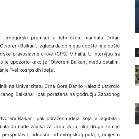
i, crnogorski premijer u tehničkom mandatu Dritan
Otvoreni Balkan“, izglada da do njega uopšte nije došlo
orske pravoslavne crkve (CPS) Mihaila. U intervjuu sa
o je upozorio kako je “Otvoreni Balkan’, među ostalim,
nje “velikosrpskih ideja“.
nik na Univerzitetu Crna Gora Danilo Kalezić ustvrdio
Otvorenog Balkana” ipak poražena na području Zapadnog
tvoreni Balkan’ ipak poražena ideja, koja je izgubila i
bala da bude zamka za Crnu Goru, ali i druge zemlje
e perspektive, odnosno od evropskog puta, i, umjesto