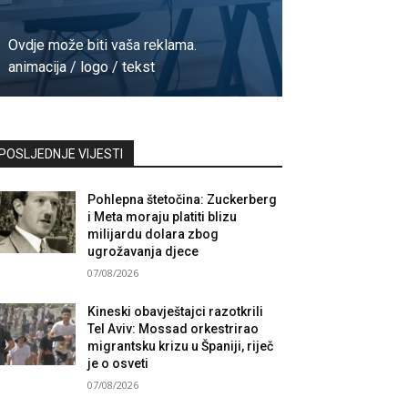
Ovdje može biti vaša reklama.
animacija / logo / tekst
Kontaktirajte nas
POSLJEDNJE VIJESTI
Pohlepna štetočina: Zuckerberg
i Meta moraju platiti blizu
milijardu dolara zbog
ugrožavanja djece
07/08/2026
Kineski obavještajci razotkrili
Tel Aviv: Mossad orkestrirao
migrantsku krizu u Španiji, riječ
je o osveti
07/08/2026