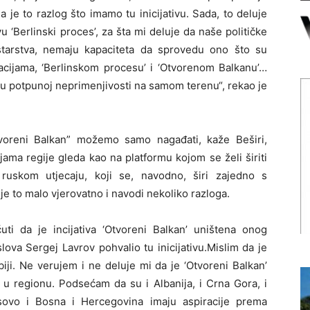
a je to razlog što imamo tu inicijativu. Sada, to deluje
vu ‘Berlinski proces’, za šta mi deluje da naše političke
starstva, nemaju kapaciteta da sprovedu ono što su
racijama, ‘Berlinskom procesu’ i ‘Otvorenom Balkanu’…
i u potpunoj neprimenjivosti na samom terenu“, rekao je
Otvoreni Balkan” možemo samo nagađati, kaže Beširi,
ama regije gleda kao na platformu kojom se želi širiti
ruskom utjecaju, koji se, navodno, širi zajedno s
je to malo vjerovatno i navodi nekoliko razloga.
 da je incijativa ‘Otvoreni Balkan’ uništena onog
lova Sergej Lavrov pohvalio tu inicijativu.Mislim da je
iji. Ne verujem i ne deluje mi da je ‘Otvoreni Balkan’
j u regionu. Podsećam da su i Albanija, i Crna Gora, i
ovo i Bosna i Hercegovina imaju aspiracije prema