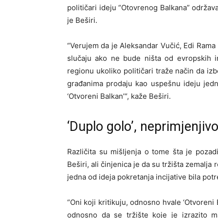
političari ideju “Otovrenog Balkana” održav
je Beširi.
“Verujem da je Aleksandar Vučić, Edi Rama i 
slučaju ako ne bude ništa od evropskih i
regionu ukoliko političari traže način da i
građanima prodaju kao uspešnu ideju jedn
‘Otvoreni Balkan’“, kaže Beširi.
‘Duplo golo’, neprimjenji
Različita su mišljenja o tome šta je pozadi
Beširi, ali činjenica je da su tržišta zemalja
jedna od ideja pokretanja incijative bila potr
“Oni koji kritikuju, odnosno hvale ‘Otvoreni
odnosno da se tržište koje je izrazito m