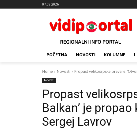
07.08.2026.
POČETNA
NOVOSTI
KOLUMNE
L
Home
Novosti
Propast velikosrpske prevare: ‘Otvor
Novosti
Propast velikosrps
Balkan’ je propao 
Sergej Lavrov