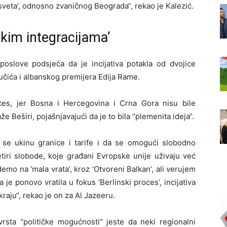
g sveta’, odnosno zvaničnog Beograda“, rekao je Kalezić.
skim integracijama’
poslove podsjeća da je incijativa potakla od dvojice
Vučića i albanskog premijera Edija Rame.
ces, jer Bosna i Hercegovina i Crna Gora nisu bile
že Beširi, pojašnjavajući da je to bila “plemenita ideja“.
a se ukinu granice i tarife i da se omogući slobodno
četiri slobode, koje građani Evropske unije uživaju već
o na ‘mala vrata’, kroz ‘Otvoreni Balkan’, ali verujem
je ponovo vratila u fokus ‘Berlinski proces’, incijativa
raju“, rekao je on za Al Jazeeru.
rsta “političke mogućnosti“ jeste da neki regionalni