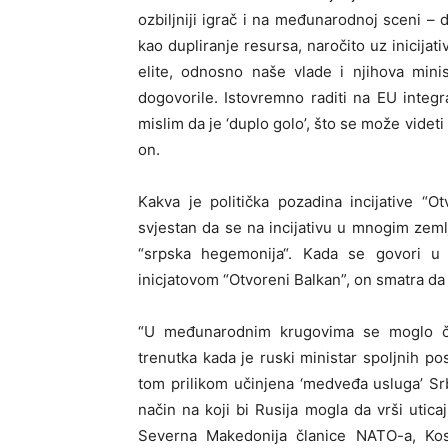
ozbiljniji igrač i na međunarodnoj sceni – d
kao dupliranje resursa, naročito uz inicijati
elite, odnosno naše vlade i njihova mini
dogovorile. Istovremno raditi na EU integ
mislim da je ‘duplo golo’, što se može videt
on.
Kakva je politička pozadina incijative “
svjestan da se na incijativu u mnogim zemlj
“srpska hegemonija“. Kada se govori u 
inicjatovom “Otvoreni Balkan”, on smatra da 
“U međunarodnim krugovima se moglo čuti
trenutka kada je ruski ministar spoljnih pos
tom prilikom učinjena ‘medveđa usluga’ Srb
način na koji bi Rusija mogla da vrši utica
Severna Makedonija članice NATO-a, Kos