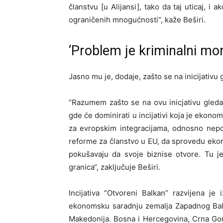
članstvu [u Alijansi], tako da taj uticaj, i 
ograničenih mnogućnosti“, kaže Beširi.
‘Problem je kriminalni mo
Jasno mu je, dodaje, zašto se na inicijativu
“Razumem zašto se na ovu inicjativu gled
gde će dominirati u incijativi koja je ekono
za evropskim integracijama, odnosno nepo
reforme za članstvo u EU, da sprovedu ekono
pokušavaju da svoje biznise otvore. Tu j
granica“, zaključuje Beširi.
Incijativa “Otvoreni Balkan” razvijena je
ekonomsku saradnju zemalja Zapadnog Balkan
Makedonija. Bosna i Hercegovina, Crna Gora