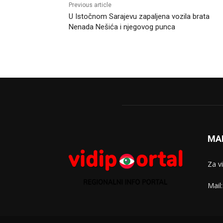
Previous article
U Istočnom Sarajevu zapaljena vozila brata
Nenada Nešića i njegovog punca
MA
Za v
Mail