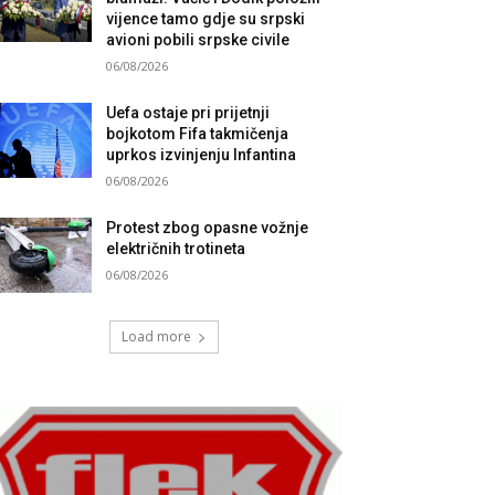
vijence tamo gdje su srpski
avioni pobili srpske civile
06/08/2026
Uefa ostaje pri prijetnji
bojkotom Fifa takmičenja
uprkos izvinjenju Infantina
06/08/2026
Protest zbog opasne vožnje
električnih trotineta
06/08/2026
Load more