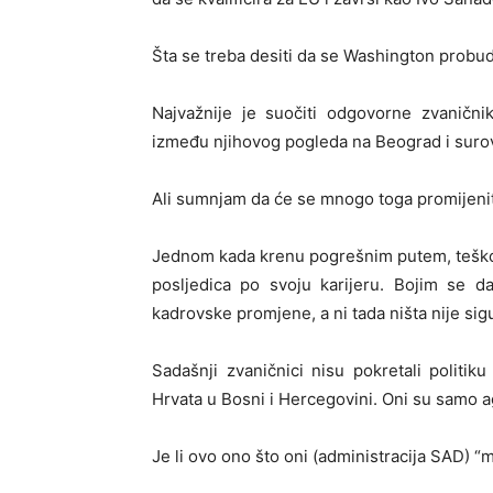
Šta se treba desiti da se Washington probud
Najvažnije je suočiti odgovorne zvaničn
između njihovog pogleda na Beograd i surov
Ali sumnjam da će se mnogo toga promijenit
Jednom kada krenu pogrešnim putem, teško j
posljedica po svoju karijeru. Bojim se 
kadrovske promjene, a ni tada ništa nije sig
Sadašnji zvaničnici nisu pokretali politik
Hrvata u Bosni i Hercegovini. Oni su samo agr
Je li ovo ono što oni (administracija SAD) “