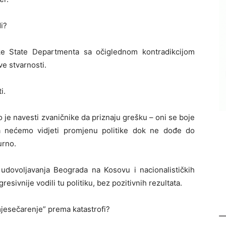
i?
ike State Departmenta sa očiglednom kontradikcijom
e stvarnosti.
i.
e navesti zvaničnike da priznaju grešku – oni se boje
da nećemo vidjeti promjenu politike dok ne dođe do
urno.
u udovoljavanja Beograda na Kosovu i nacionalističkih
esivnije vodili tu politiku, bez pozitivnih rezultata.
mjesečarenje” prema katastrofi?