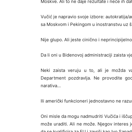
Moskve. Ali to ne daje rezultate i neće ih dat
Vučić je napravio svoje izbore: autokratija/
sa Moskvom i Pekingom u inostranstvu uz št
Nije glupo. Ali jeste cinično i neprincipijelno
Da li oni u Bidenovoj administraciji zaista vj
Neki zaista veruju u to, ali je možda va
Department pozdravlja. Ne provodite g
narativa…
Ili američki funkcioneri jednostavno ne razu
Oni misle da mogu nadmudriti Vučića i iščupa
može uraditi. Ali ne može. Njegov interes 
da se kvalificira za EU i završi kao Ivo Sanad