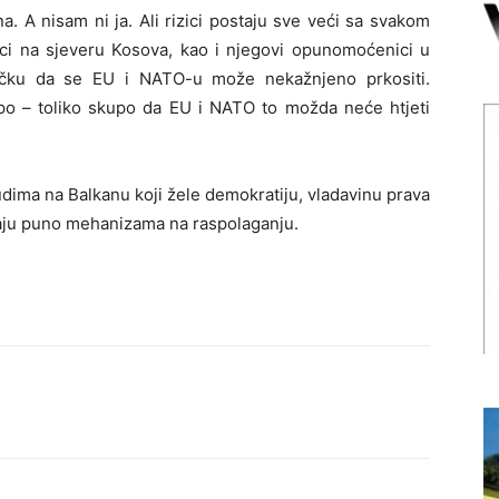
a. A nisam ni ja. Ali rizici postaju sve veći sa svakom
nici na sjeveru Kosova, kao i njegovi opunomoćenici u
jučku da se EU i NATO-u može nekažnjeno prkositi.
upo – toliko skupo da EU i NATO to možda neće htjeti
udima na Balkanu koji žele demokratiju, vladavinu prava
maju puno mehanizama na raspolaganju.