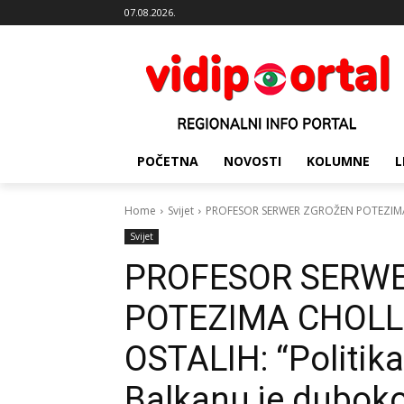
07.08.2026.
POČETNA
NOVOSTI
KOLUMNE
L
Home
Svijet
PROFESOR SERWER ZGROŽEN POTEZIMA CH
Svijet
PROFESOR SERW
POTEZIMA CHOLL
OSTALIH: “Politika
Balkanu je dubok