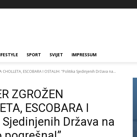
IFESTYLE
SPORT
SVIJET
IMPRESSUM
OLLETA, ESCOBARA I OSTALIH: "Politika Sjedinjenih Država na...
ER ZGROŽEN
ETA, ESCOBARA I
 Sjedinjenih Država na
o pogrešna!”