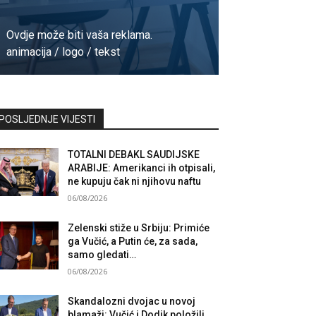
Ovdje može biti vaša reklama.
animacija / logo / tekst
Kontaktirajte nas
POSLJEDNJE VIJESTI
TOTALNI DEBAKL SAUDIJSKE
ARABIJE: Amerikanci ih otpisali,
ne kupuju čak ni njihovu naftu
06/08/2026
Zelenski stiže u Srbiju: Primiće
ga Vučić, a Putin će, za sada,
samo gledati…
06/08/2026
Skandalozni dvojac u novoj
blamaži: Vučić i Dodik položili