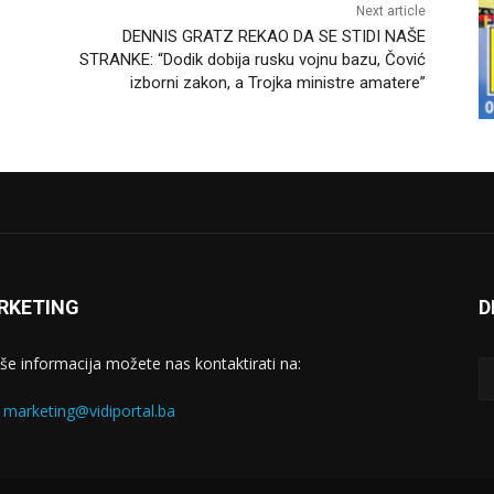
Next article
DENNIS GRATZ REKAO DA SE STIDI NAŠE
STRANKE: “Dodik dobija rusku vojnu bazu, Čović
izborni zakon, a Trojka ministre amatere”
RKETING
D
iše informacija možete nas kontaktirati na:
:
marketing@vidiportal.ba