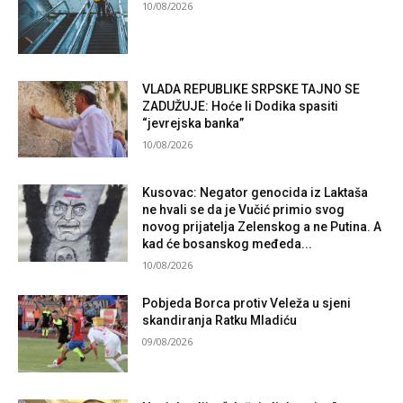
10/08/2026
VLADA REPUBLIKE SRPSKE TAJNO SE
ZADUŽUJE: Hoće li Dodika spasiti
“jevrejska banka”
10/08/2026
Kusovac: Negator genocida iz Laktaša
ne hvali se da je Vučić primio svog
novog prijatelja Zelenskog a ne Putina. A
kad će bosanskog međeda...
10/08/2026
Pobjeda Borca protiv Veleža u sjeni
skandiranja Ratku Mladiću
09/08/2026