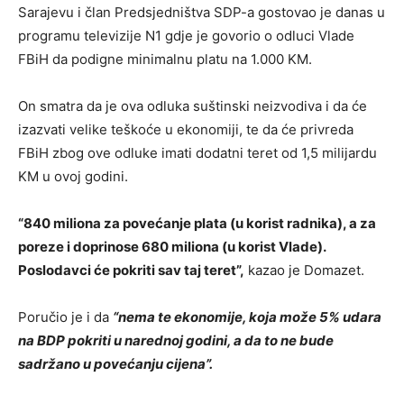
Sarajevu i član Predsjedništva SDP-a gostovao je danas u
programu televizije N1 gdje je govorio o odluci Vlade
FBiH da podigne minimalnu platu na 1.000 KM.
On smatra da je ova odluka suštinski neizvodiva i da će
izazvati velike teškoće u ekonomiji, te da će privreda
FBiH zbog ove odluke imati dodatni teret od 1,5 milijardu
KM u ovoj godini.
“840 miliona za povećanje plata (u korist radnika), a za
poreze i doprinose 680 miliona (u korist Vlade).
Poslodavci će pokriti sav taj teret”,
kazao je Domazet.
Poručio je i da
“nema te ekonomije, koja može 5% udara
na BDP pokriti u narednoj godini, a da to ne bude
sadržano u povećanju cijena”.