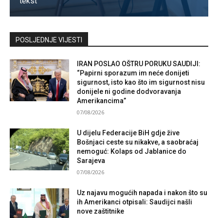
tekst
Kontaktirajte nas
POSLJEDNJE VIJESTI
IRAN POSLAO OŠTRU PORUKU SAUDIJI:
“Papirni sporazum im neće donijeti
sigurnost, isto kao što im sigurnost nisu
donijele ni godine dodvoravanja
Amerikancima”
07/08/2026
U dijelu Federacije BiH gdje žive
Bošnjaci ceste su nikakve, a saobraćaj
nemoguć: Kolaps od Jablanice do
Sarajeva
07/08/2026
Uz najavu mogućih napada i nakon što su
ih Amerikanci otpisali: Saudijci našli
nove zaštitnike