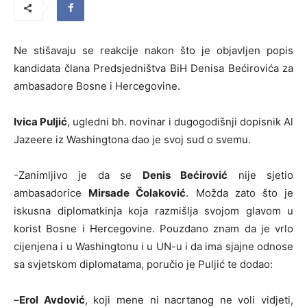
Ne stišavaju se reakcije nakon što je objavljen popis
kandidata člana Predsjedništva BiH Denisa Bećirovića za
ambasadore Bosne i Hercegovine.
Ivica Puljić
, ugledni bh. novinar i dugogodišnji dopisnik Al
Jazeere iz Washingtona dao je svoj sud o svemu.
-Zanimljivo je da se
Denis Bećirović
nije sjetio
ambasadorice
Mirsade Čolaković
. Možda zato što je
iskusna diplomatkinja koja razmišlja svojom glavom u
korist Bosne i Hercegovine. Pouzdano znam da je vrlo
cijenjena i u Washingtonu i u UN-u i da ima sjajne odnose
sa svjetskom diplomatama, poručio je Puljić te dodao:
–
Erol Avdović
, koji mene ni nacrtanog ne voli vidjeti,