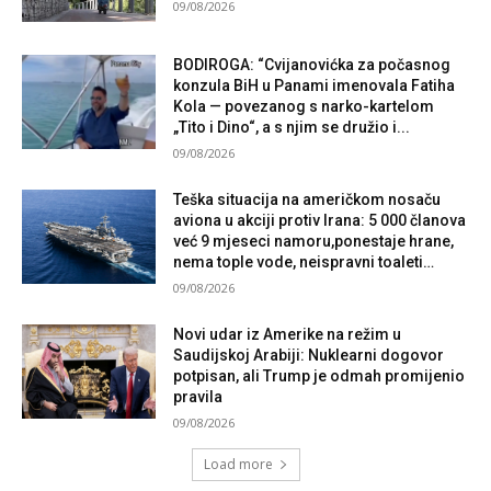
09/08/2026
BODIROGA: “Cvijanovićka za počasnog
konzula BiH u Panami imenovala Fatiha
Kola — povezanog s narko-kartelom
„Tito i Dino“, a s njim se družio i...
09/08/2026
Teška situacija na američkom nosaču
aviona u akciji protiv Irana: 5 000 članova
već 9 mjeseci namoru,ponestaje hrane,
nema tople vode, neispravni toaleti…
09/08/2026
Novi udar iz Amerike na režim u
Saudijskoj Arabiji: Nuklearni dogovor
potpisan, ali Trump je odmah promijenio
pravila
09/08/2026
Load more