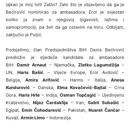
lajkao je moj tvit! Zašto? Zato što je objavljeno da ga je
Bećirović nominirao za ambasadora. Erol je svjestan
koliko ja znam o njegovoj ljigavosti, lažima i
samopromociji, pa želi da ga ostavim na miru. Odbijam,
zaključio je Puljić.
Podsjetimo, član Predsjedništva BiH Denis Bećirović
predložio je sljedeće kandidate za ambasadore
BiH:
Damir Arnaut
– Njemačka,
Zlatko Lagumdžija
–
UN,
Haris Bašić
– Vijeće Evrope, Erol Avdović –
Belgija,
Amira Arifović
– Harms – Italija,
Anesa
Kundurović
– Danska,
Elma Kovačević-Bajtal
– Crna
Gora.
Haris Hrle
– Indija,
Osman Topčagić
– Ujedinjeno
Kraljevstvo,
Nijaz Čardaklija
– Iran,
Sabit Subašić
–
Egipat,
Emin Čohodarević
– Pakistan,
Nusret Čančar
–
Kuvajt,
Armin Limo
– Indonezija.