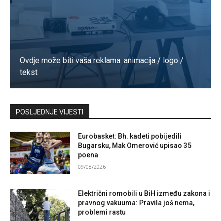
Ovdje može biti vaša reklama. animacija / logo /
tekst
Kontaktirajte nas
POSLJEDNJE VIJESTI
Eurobasket: Bh. kadeti pobijedili
Bugarsku, Mak Omerović upisao 35
poena
09/08/2026
Električni romobili u BiH između zakona i
pravnog vakuuma: Pravila još nema,
problemi rastu