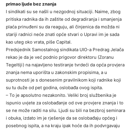
primao ljude bez znanja
I sindikati su se našli u nezgodnoj situaciji. Naime, zbog
pritiska radnika da ih zaštite od degradiranja i smanjenja
plaća prinuđeni su da reaguju, ali činjenica da možda ni
stariji radnici neće znati opće stvari o Upravi im je sada
kao uteg oko vrata, piše Capital.
Predsjednik Samostalnog sindikata UIO-a Predrag Jelača
rekao je da je već podnio prigovor direktoru (Zoranu
Tegeltiji) na najavljeno testiranje tvrdeći da opća provjera
znanja nema uporišta u zakonskim propisima, a u
suprotnosti je s donesenim pravilnikom koji radnike koji
su tu duže od pet godina, oslobađa ovog ispita.
– To je apsolutno nezakonito. Veliki broj službenika je
ispunio uvjete za oslobađanje od ove provjere znanja i to
se ne može raditi na silu. Ljudi su bili na bezbroj seminara
i obuka, izdato im je rješenje da se oslobađaju općeg i
posebnog ispita, a na kraju ipak hoće da ih podvrgavaju