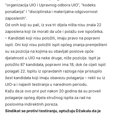
“organizacija UIO i Upravnog odbora UIO”, “kodeks
ponašanja” i “disciplinska i materijalna odgovornost
zaposlenih”.
Od onih koji su pali, iz sva tri dijela ništa nisu znala 22
zaposlena koji će morati da uče i polažu sve ispočetka.
– Kandidati koji nisu položili, imaju pravo na popravni
ispit. Oni koji nisu položili ispit općeg znanja premješteni
su sa pozicija na kojima su obavljali poslove opće
djelatnosti u UIO na neke druge, niže pozicije. Ispit je
položilo 87 kandidata, popravni ima 18, dok će cijeli ispit
polagati 22. Ispitu iz opravdanih razloga nije pristupilo
šest kandidata koji imaju obavezu polaganja – rekli su iz
UIO-a i najavili testiranja u narednom periodu.
Kažu da je ovo prvi put nakon 20 godina da su proveli
polaganje općeg dijela stručnog ispita za rad na
poslovima indirektnih poreza.
Sindikat se protivi testiranju, optužuju Džakulu da je