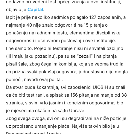
nedavno provedeni test općeg znanja u ovoj instituciji,
objavio je
Capital
.
Ispit je prije nekoliko sedmica polagalo 127 zaposlenih, a
najmanje 40 nije znalo odgovoriti na 15 pitanja o
ponašanju na radnom mjestu, elementima disciplinske
odgovornosti i osnovnom poslovanju ove institucije.
I ne samo to. Pojedini testiranje nisu ni shvatali ozbiljno
(ili imaju jaku pozadinu), pa su se “zezali” i na pitanja
pisali šale, zbog čega im komisija, koja se veoma trudila
da prizna svaki pokušaj odgovora, jednostavno nije mogla
pomoći, navodi ovaj portal.
Da stvar bude šokantnija, svi zaposlenici UIOBiH su znali
da će biti testirani, a spisak sa 156 pitanja na manje od 38
stranica, s svim vrlo jasnim i konciznim odgovorima, bio
je mjesecima okačen na sajtu Uprave.
Zbog svega ovoga, svi oni su degradirani na niže pozicije
uz propisano umanjenje plaće. Najviše takvih bilo je u
Regionalnoj upravi Mostar.