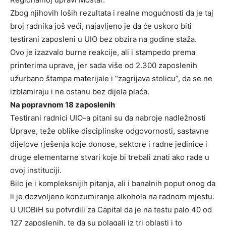
Zbog njihovih loših rezultata i realne mogućnosti da je taj
broj radnika još veći, najavljeno je da će uskoro biti
testirani zaposleni u UIO bez obzira na godine staža.
Ovo je izazvalo burne reakcije, ali i stampedo prema
printerima uprave, jer sada više od 2.300 zaposlenih
užurbano štampa materijale i “zagrijava stolicu”, da se ne
izblamiraju i ne ostanu bez dijela plaća.
Na popravnom 18 zaposlenih
Testirani radnici UIO-a pitani su da nabroje nadležnosti
Uprave, teže oblike disciplinske odgovornosti, sastavne
dijelove rješenja koje donose, sektore i radne jedinice i
druge elementarne stvari koje bi trebali znati ako rade u
ovoj instituciji.
Bilo je i kompleksnijih pitanja, ali i banalnih poput onog da
li je dozvoljeno konzumiranje alkohola na radnom mjestu.
U UIOBiH su potvrdili za Capital da je na testu palo 40 od
127 zaposlenih, te da su polagali iz tri oblasti i to