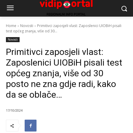
Home
Novosti
Primitivci zaposjeli vlast: Zaposlenici UIOBiH pisali
test općeg znanja, više od 30...
Novosti
Primitivci zaposjeli vlast:
Zaposlenici UIOBiH pisali test
općeg znanja, više od 30
posto ne zna gdje radi, kako
da se oblače…
17/10/2024