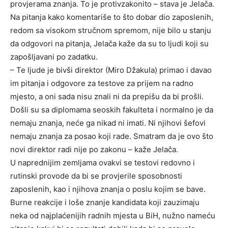
provjerama znanja. To je protivzakonito – stava je Jelača.
Na pitanja kako komentariše to što dobar dio zaposlenih,
redom sa visokom stručnom spremom, nije bilo u stanju
da odgovori na pitanja, Jelača kaže da su to ljudi koji su
zapošljavani po zadatku.
– Te ljude je bivši direktor (Miro Džakula) primao i davao
im pitanja i odgovore za testove za prijem na radno
mjesto, a oni sada nisu znali ni da prepišu da bi prošli.
Došli su sa diplomama seoskih fakulteta i normalno je da
nemaju znanja, neće ga nikad ni imati. Ni njihovi šefovi
nemaju znanja za posao koji rade. Smatram da je ovo što
novi direktor radi nije po zakonu – kaže Jelača.
U naprednijim zemljama ovakvi se testovi redovno i
rutinski provode da bi se provjerile sposobnosti
zaposlenih, kao i njihova znanja o poslu kojim se bave.
Burne reakcije i loše znanje kandidata koji zauzimaju
neka od najplaćenijih radnih mjesta u BiH, nužno nameću