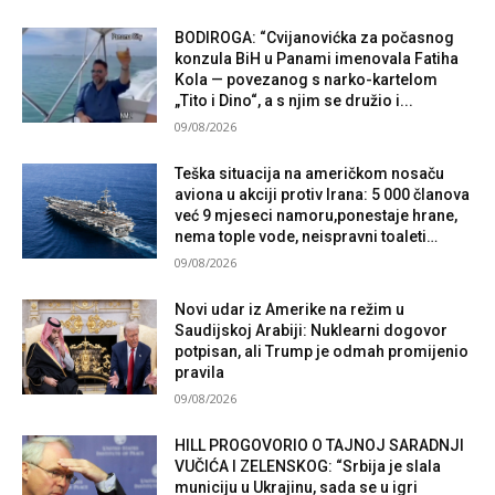
BODIROGA: “Cvijanovićka za počasnog
konzula BiH u Panami imenovala Fatiha
Kola — povezanog s narko-kartelom
„Tito i Dino“, a s njim se družio i...
09/08/2026
Teška situacija na američkom nosaču
aviona u akciji protiv Irana: 5 000 članova
već 9 mjeseci namoru,ponestaje hrane,
nema tople vode, neispravni toaleti…
09/08/2026
Novi udar iz Amerike na režim u
Saudijskoj Arabiji: Nuklearni dogovor
potpisan, ali Trump je odmah promijenio
pravila
09/08/2026
HILL PROGOVORIO O TAJNOJ SARADNJI
VUČIĆA I ZELENSKOG: “Srbija je slala
municiju u Ukrajinu, sada se u igri