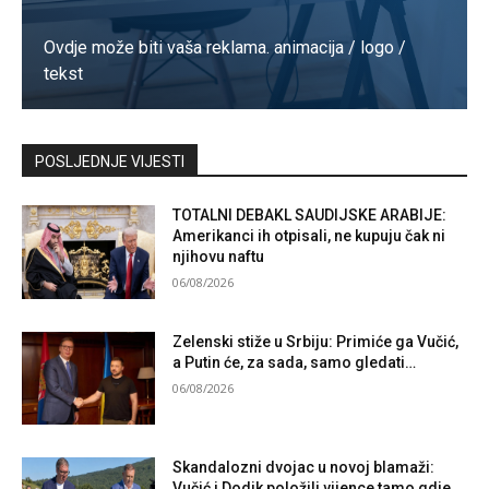
Ovdje može biti vaša reklama. animacija / logo /
tekst
Kontaktirajte nas
POSLJEDNJE VIJESTI
TOTALNI DEBAKL SAUDIJSKE ARABIJE:
Amerikanci ih otpisali, ne kupuju čak ni
njihovu naftu
06/08/2026
Zelenski stiže u Srbiju: Primiće ga Vučić,
a Putin će, za sada, samo gledati…
06/08/2026
Skandalozni dvojac u novoj blamaži:
Vučić i Dodik položili vijence tamo gdje