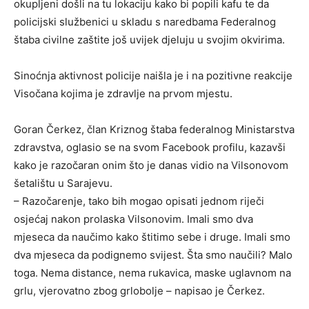
okupljeni došli na tu lokaciju kako bi popili kafu te da
policijski službenici u skladu s naredbama Federalnog
štaba civilne zaštite još uvijek djeluju u svojim okvirima.
Sinoćnja aktivnost policije naišla je i na pozitivne reakcije
Visočana kojima je zdravlje na prvom mjestu.
Goran Čerkez, član Kriznog štaba federalnog Ministarstva
zdravstva, oglasio se na svom Facebook profilu, kazavši
kako je razočaran onim što je danas vidio na Vilsonovom
šetalištu u Sarajevu.
– Razočarenje, tako bih mogao opisati jednom riječi
osjećaj nakon prolaska Vilsonovim. Imali smo dva
mjeseca da naučimo kako štitimo sebe i druge. Imali smo
dva mjeseca da podignemo svijest. Šta smo naučili? Malo
toga. Nema distance, nema rukavica, maske uglavnom na
grlu, vjerovatno zbog grlobolje – napisao je Čerkez.