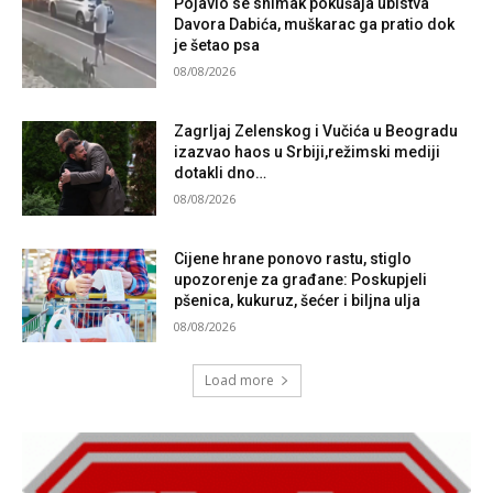
Pojavio se snimak pokušaja ubistva
Davora Dabića, muškarac ga pratio dok
je šetao psa
08/08/2026
Zagrljaj Zelenskog i Vučića u Beogradu
izazvao haos u Srbiji,režimski mediji
dotakli dno…
08/08/2026
Cijene hrane ponovo rastu, stiglo
upozorenje za građane: Poskupjeli
pšenica, kukuruz, šećer i biljna ulja
08/08/2026
Load more