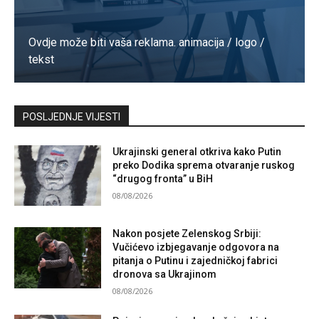
Ovdje može biti vaša reklama. animacija / logo /
tekst
Kontaktirajte nas
POSLJEDNJE VIJESTI
Ukrajinski general otkriva kako Putin
preko Dodika sprema otvaranje ruskog
“drugog fronta” u BiH
08/08/2026
Nakon posjete Zelenskog Srbiji:
Vučićevo izbjegavanje odgovora na
pitanja o Putinu i zajedničkoj fabrici
dronova sa Ukrajinom
08/08/2026