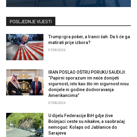
Kontaktirajte nas
POSLJEDNJE VIJESTI
Trump igra poker, a Iranci šah: Da li će ga
matirati prije izbora?
07/08/2026
IRAN POSLAO OŠTRU PORUKU SAUDIJI:
“Papirni sporazum im neće donijeti
sigurnost, isto kao što im sigurnost nisu
donijele ni godine dodvoravanja
Amerikancima”
07/08/2026
U dijelu Federacije BiH gdje žive
Bošnjaci ceste su nikakve, a saobraćaj
nemoguć: Kolaps od Jablanice do
Sarajeva