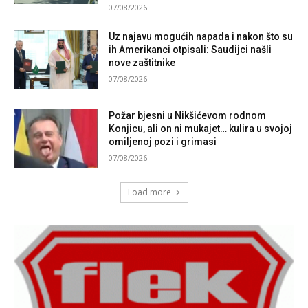
07/08/2026
Uz najavu mogućih napada i nakon što su
ih Amerikanci otpisali: Saudijci našli
nove zaštitnike
07/08/2026
Požar bjesni u Nikšićevom rodnom
Konjicu, ali on ni mukajet… kulira u svojoj
omiljenoj pozi i grimasi
07/08/2026
Load more