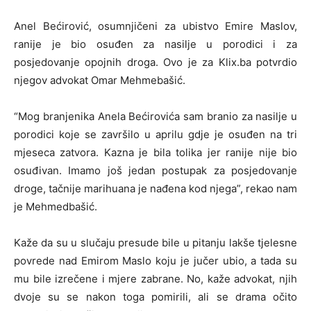
Anel Bećirović, osumnjičeni za ubistvo Emire Maslov,
ranije je bio osuđen za nasilje u porodici i za
posjedovanje opojnih droga. Ovo je za Klix.ba potvrdio
njegov advokat Omar Mehmebašić.
“Mog branjenika Anela Bećirovića sam branio za nasilje u
porodici koje se završilo u aprilu gdje je osuđen na tri
mjeseca zatvora. Kazna je bila tolika jer ranije nije bio
osuđivan. Imamo još jedan postupak za posjedovanje
droge, tačnije marihuana je nađena kod njega”, rekao nam
je Mehmedbašić.
Kaže da su u slučaju presude bile u pitanju lakše tjelesne
povrede nad Emirom Maslo koju je jučer ubio, a tada su
mu bile izrečene i mjere zabrane. No, kaže advokat, njih
dvoje su se nakon toga pomirili, ali se drama očito