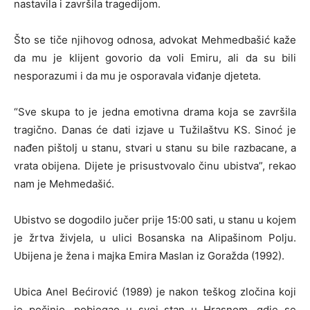
nastavila i završila tragedijom.
Što se tiče njihovog odnosa, advokat Mehmedbašić kaže
da mu je klijent govorio da voli Emiru, ali da su bili
nesporazumi i da mu je osporavala viđanje djeteta.
“Sve skupa to je jedna emotivna drama koja se završila
tragično. Danas će dati izjave u Tužilaštvu KS. Sinoć je
nađen pištolj u stanu, stvari u stanu su bile razbacane, a
vrata obijena. Dijete je prisustvovalo činu ubistva”, rekao
nam je Mehmedašić.
Ubistvo se dogodilo jučer prije 15:00 sati, u stanu u kojem
je žrtva živjela, u ulici Bosanska na Alipašinom Polju.
Ubijena je žena i majka Emira Maslan iz Goražda (1992).
Ubica Anel Bećirović (1989) je nakon teškog zločina koji
je počinio, pobjegao u svoj stan u Hrasnom, gdje se