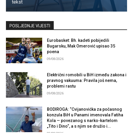
tekst
Kontaktirajte nas
POSLJEDNJE VIJESTI
Eurobasket: Bh. kadeti pobijedili
Bugarsku, Mak Omerović upisao 35
poena
09/08/2026
Električni romobili u BiH između zakona i
pravnog vakuuma: Pravila još nema,
problemi rastu
09/08/2026
BODIROGA: “Cvijanovićka za počasnog
konzula BiH u Panami imenovala Fatiha
Kola — povezanog s narko-kartelom
„Tito i Dino“, a s njim se družio i...