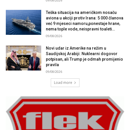
09/08/2026
Teška situacija na američkom nosaču
aviona u akciji protiv Irana: 5 000 članova
već 9 mjeseci namoru,ponestaje hrane,
nema tople vode, neispravni toaleti…
09/08/2026
Novi udar iz Amerike na režim u
Saudijskoj Arabiji: Nuklearni dogovor
potpisan, ali Trump je odmah promijenio
pravila
09/08/2026
Load more