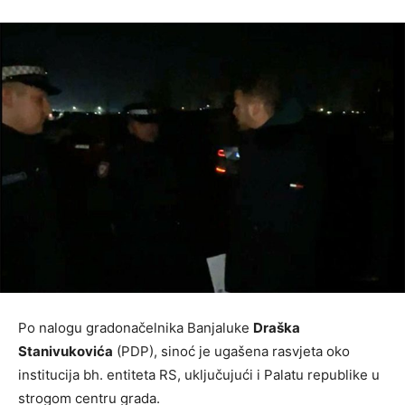
Po nalogu gradonačelnika Banjaluke
Draška
Stanivukovića
(PDP), sinoć je ugašena rasvjeta oko
institucija bh. entiteta RS, uključujući i Palatu republike u
strogom centru grada.