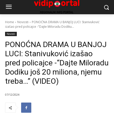
Home
Novosti
PONOĆNA DRAMA U BANJOJ LUCI: Stanivuković
izašao pred policajce -"Dajte Miloradu Dodiku...
Novosti
PONOĆNA DRAMA U BANJOJ
LUCI: Stanivuković izašao
pred policajce -“Dajte Miloradu
Dodiku još 20 miliona, njemu
treba…” (VIDEO)
07/12/2024