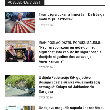
Kontaktirajte nas
POSLJEDNJE VIJESTI
Trump igra poker, a Iranci šah: Da li će ga
matirati prije izbora?
07/08/2026
IRAN POSLAO OŠTRU PORUKU SAUDIJI:
“Papirni sporazum im neće donijeti
sigurnost, isto kao što im sigurnost nisu
donijele ni godine dodvoravanja
Amerikancima”
07/08/2026
U dijelu Federacije BiH gdje žive
Bošnjaci ceste su nikakve, a saobraćaj
nemoguć: Kolaps od Jablanice do
Sarajeva
07/08/2026
Uz najavu mogućih napada i nakon što su