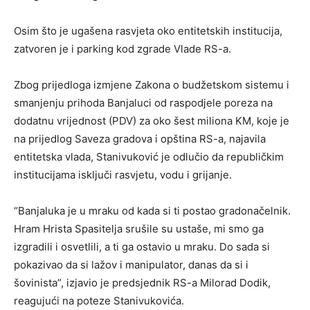
Osim što je ugašena rasvjeta oko entitetskih institucija,
zatvoren je i parking kod zgrade Vlade RS-a.
Zbog prijedloga izmjene Zakona o budžetskom sistemu i
smanjenju prihoda Banjaluci od raspodjele poreza na
dodatnu vrijednost (PDV) za oko šest miliona KM, koje je
na prijedlog Saveza gradova i opština RS-a, najavila
entitetska vlada, Stanivuković je odlučio da republičkim
institucijama isključi rasvjetu, vodu i grijanje.
“Banjaluka je u mraku od kada si ti postao gradonačelnik.
Hram Hrista Spasitelja srušile su ustaše, mi smo ga
izgradili i osvetlili, a ti ga ostavio u mraku. Do sada si
pokazivao da si lažov i manipulator, danas da si i
šovinista”, izjavio je predsjednik RS-a Milorad Dodik,
reagujući na poteze Stanivukovića.