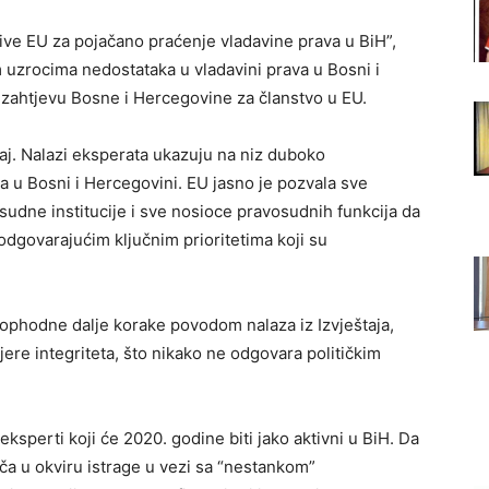
jative EU za pojačano praćenje vladavine prava u BiH”,
m uzrocima nedostataka u vladavini prava u Bosni i
o zahtjevu Bosne i Hercegovine za članstvo u EU.
taj. Nalazi eksperata ukazuju na niz duboko
a u Bosni i Hercegovini. EU jasno je pozvala sve
osudne institucije i sve nosioce pravosudnih funkcija da
odgovarajućim ključnim prioritetima koji su
eophodne dalje korake povodom nalaza iz Izvještaja,
ere integriteta, što nikako ne odgovara političkim
eksperti koji će 2020. godine biti jako aktivni u BiH. Da
ča u okviru istrage u vezi sa “nestankom”