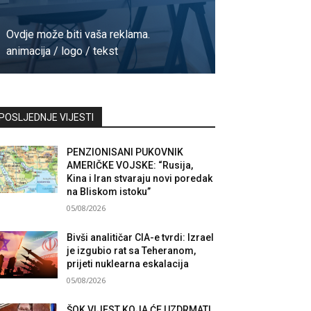
Ovdje može biti vaša reklama.
animacija / logo / tekst
Kontaktirajte nas
POSLJEDNJE VIJESTI
PENZIONISANI PUKOVNIK
AMERIČKE VOJSKE: “Rusija,
Kina i Iran stvaraju novi poredak
na Bliskom istoku”
05/08/2026
Bivši analitičar CIA-e tvrdi: Izrael
je izgubio rat sa Teheranom,
prijeti nuklearna eskalacija
05/08/2026
ŠOK VIJEST KOJA ĆE UZDRMATI