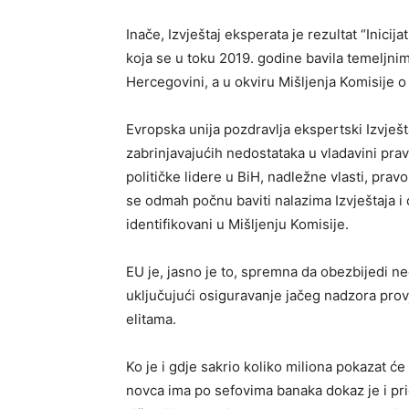
Inače, Izvještaj eksperata je rezultat “Inici
koja se u toku 2019. godine bavila temeljni
Hercegovini, a u okviru Mišljenja Komisije 
Evropska unija pozdravlja ekspertski Izvješ
zabrinjavajućih nedostataka u vladavini prav
političke lidere u BiH, nadležne vlasti, prav
se odmah počnu baviti nalazima Izvještaja i 
identifikovani u Mišljenju Komisije.
EU je, jasno je to, spremna da obezbijedi n
uključujući osiguravanje jačeg nadzora provj
elitama.
Ko je i gdje sakrio koliko miliona pokazat će 
novca ima po sefovima banaka dokaz je i pri