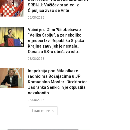
SRBIJU: Vučićev pradjed iz
Čipuljića zvao se Ante
05/08/2026
Vučić je u Glini ’95 obećavao
“Veliku Srbiju”, a za nekoliko
mjeseci tzv. Republika Srpska
Krajina zauvijek je nestala_
Danas u RS-u obećava isto...
05/08/2026
Inspekcija poništila otkaze
radnicima Bošnjacima u JP
Komunalno Mostar: Direktorica
Jadranka Senkić ih je otpustila
nezakonito
05/08/2026
Load more