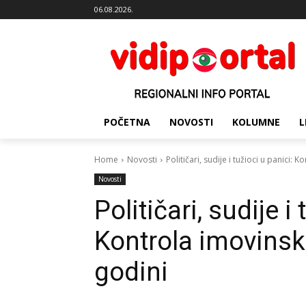
06.08.2026.
POČETNA
NOVOSTI
KOLUMNE
L
Home
Novosti
Političari, sudije i tužioci u panici:
Novosti
Političari, sudije i
Kontrola imovinsk
godini