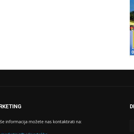
RKETING
D
iše informacija možete nas kontaktirati na: