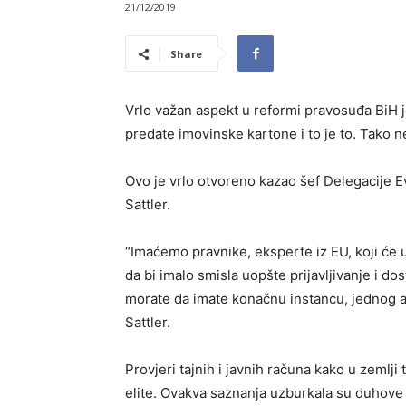
21/12/2019
Share
Vrlo važan aspekt u reformi pravosuđa BiH je
predate imovinske kartone i to je to. Tako n
Ovo je vrlo otvoreno kazao šef Delegacije E
Sattler.
“Imaćemo pravnike, eksperte iz EU, koji će u
da bi imalo smisla uopšte prijavljivanje i d
morate da imate konačnu instancu, jednog a
Sattler.
Provjeri tajnih i javnih računa kako u zemlji 
elite. Ovakva saznanja uzburkala su duhove 