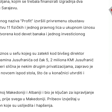
ana, kojim se trebala finansirati izgradnja dva
 Sarajevu.
og naziva “Profit” izvršili privremenu obustavu
vu 11 fizičkih i jednog pravnog lica u ukupnom iznosu
otvorena kod devet banaka i jednog investicionog
 iznos u sefu kojeg su zatekli kod bivšeg direktor
smina Jusufranića od čak 5, 2 miliona KM! Jusufranić
eri slična je nekim drugim privatizacijama, zapravo je
novcem ispod stola, što će u konačnici utvrditi i
noj Makedoniji i Albaniji i bio je ključan za ispravljanje
 prije svega u Makedoniji. Pribeov izvještaj u
 koje su uslijedila i hapšenja.