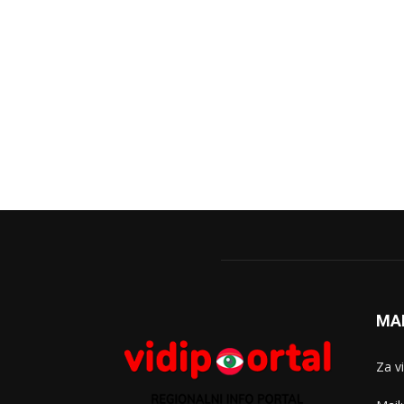
MA
Za v