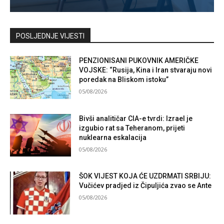
Kontaktirajte nas
POSLJEDNJE VIJESTI
PENZIONISANI PUKOVNIK AMERIČKE
VOJSKE: “Rusija, Kina i Iran stvaraju novi
poredak na Bliskom istoku”
05/08/2026
Bivši analitičar CIA-e tvrdi: Izrael je
izgubio rat sa Teheranom, prijeti
nuklearna eskalacija
05/08/2026
ŠOK VIJEST KOJA ĆE UZDRMATI SRBIJU:
Vučićev pradjed iz Čipuljića zvao se Ante
05/08/2026