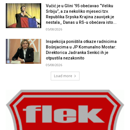
Vučić je u Glini ’95 obećavao “Veliku
Srbiju”, a za nekoliko mjeseci tzv.
Republika Srpska Krajina zauvijek je
nestala_ Danas u RS-u obećava isto...
05/08/2026
Inspekcija poništila otkaze radnicima
Bošnjacima u JP Komunalno Mostar:
Direktorica Jadranka Senkić ih je
otpustila nezakonito
05/08/2026
Load more