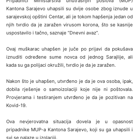
Pripadnici Ministarstva unutrašnjih poslova (MUP)
Kantona Sarajevo uhapsili su dvije osobe zbog iznude u
sarajevskoj opštini Centar, ali je tokom hapšenja jedan od
njih tvrdio da je zaražen virusom korona, što se kasnije
uspostavilo i tačno, saznaje “Dnevni avaz”.
Ovaj muškarac uhapšen je juče po prijavi da pokušava
iznuditi određene sume novca od jednog Sarajlije, ali
kada su ga polijaci okružili, tvrdio je da je zaražen.
Nakon što je uhapšen, utvrđeno je da je ova osoba, ipak,
dobila rješenje o samoizolaciji koje nije ni poštovala.
Provjerama i testiranjem utvrđeno je da je pozitivan na
Kovid-19.
Ova nevjerovatna situacija dovela je u opasnost
pripadnike MUP-a Kantona Sarajevo, koji su ga uhapsili i
svi se nalaze u izolaciji.