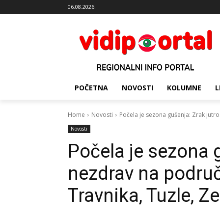
06.08.2026.
POČETNA
NOVOSTI
KOLUMNE
L
Home
Novosti
Počela je sezona gušenja: Zrak jutro
Novosti
Počela je sezona g
nezdrav na područ
Travnika, Tuzle, Z