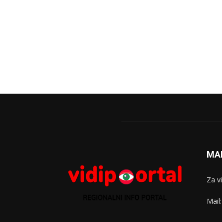
MA
Za v
Mail