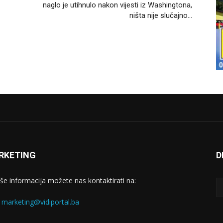
naglo je utihnulo nakon vijesti iz Washingtona,
ništa nije slučajno…
RKETING
D
iše informacija možete nas kontaktirati na:
:
marketing@vidiportal.ba