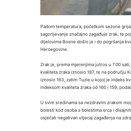
Padom temperatura, početkom sezone grijanja
sagorijevanje značajno zagađuje zrak, te p
dijelovima Bosne došlo je i do pogršanja k
Hercegovine.
Zrak je, prema mjerenjima jutros u 7.00 sati
kvaliteta zraka iznosio 187, te na području K
iznosio 163, zatim Tuzle u kojoj je indeks kv
indeksom kvaliteta zraka od 160 i 159, podaci
U svim sredinama sa nezdravim zrakom mogu
bolesti kod osoba s bolestima srca i disajnih
osjećati negativan utjecaj zagađenja na zdra