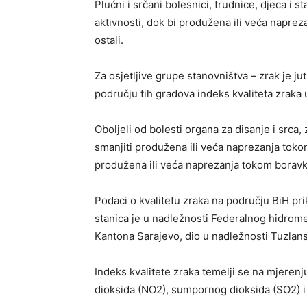
Plućni i srčani bolesnici, trudnice, djeca i s
aktivnosti, dok bi produžena ili veća napreza
ostali.
Za osjetljive grupe stanovništva – zrak je j
području tih gradova indeks kvaliteta zraka u 
Oboljeli od bolesti organa za disanje i srca, 
smanjiti produžena ili veća naprezanja tokom 
produžena ili veća naprezanja tokom boravk
Podaci o kvalitetu zraka na području BiH prik
stanica je u nadležnosti Federalnog hidrom
Kantona Sarajevo, dio u nadležnosti Tuzla
Indeks kvalitete zraka temelji se na mjeren
dioksida (NO2), sumpornog dioksida (SO2) i