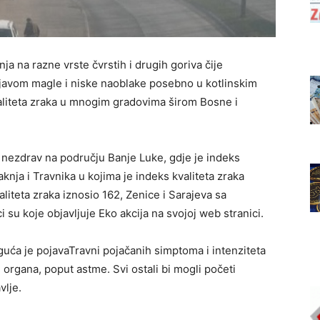
 na razne vrste čvrstih i drugih goriva čije
ojavom magle i niske naoblake posebno u kotlinskim
valiteta zraka u mnogim gradovima širom Bosne i
, nezdrav na području Banje Luke, gdje je indeks
aknja i Travnika u kojima je indeks kvaliteta zraka
aliteta zraka iznosio 162, Zenice i Sarajeva sa
 su koje objavljuje Eko akcija na svojoj web stranici.
ća je pojavaTravni pojačanih simptoma i intenziteta
 organa, poput astme. Svi ostali bi mogli početi
vlje.