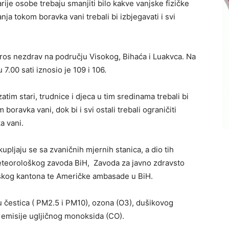
tarije osobe trebaju smanjiti bilo kakve vanjske fizičke
nja tokom boravka vani trebali bi izbjegavati i svi
utros nezdrav na području Visokog, Bihaća i Luakvca. Na
7.00 sati iznosio je 109 i 106.
zatim stari, trudnice i djeca u tim sredinama trebali bi
boravka vani, dok bi i svi ostali trebali ograničiti
a vani.
upljaju se sa zvaničnih mjernih stanica, a dio tih
eteorološkog zavoda BiH, Zavoda za javno zdravsto
nskog kantona te Američke ambasade u BiH.
ju čestica ( PM2.5 i PM10), ozona (O3), dušikovog
 emisije ugljičnog monoksida (CO).