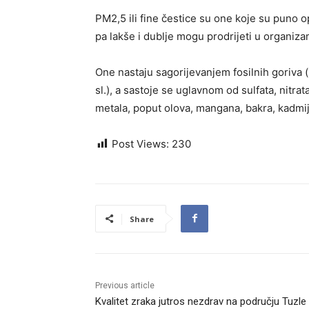
PM2,5 ili fine čestice su one koje su puno o
pa lakše i dublje mogu prodrijeti u organiza
One nastaju sagorijevanjem fosilnih goriva (is
sl.), a sastoje se uglavnom od sulfata, nitra
metala, poput olova, mangana, bakra, kadmija
Post Views:
230
Share
Previous article
Kvalitet zraka jutros nezdrav na području Tuzle