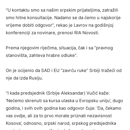
“U kontaktu smo sa našim srpskim prijateljima, zatražili
smo hitne konsultacije. Nadamo se da ćemo u najskorije
vrijeme dobiti odgovor”, rekao je Lavrov na godišnjoj
konferenciji za novinare, prenosi RIA Novosti.
Prema njegovim riječima, situacija, čak i sa “pravnog
stanovišta, zahteva hrabre odluke”.
On je ocijenio da SAD i EU “zavrću ruke” Srbiji tražeći od
nje da izda Rusiju.
“I kada predsjednik (Srbije Aleksandar) Vučić kaže:
‘Nećemo skrenuti sa kursa ulaska u Evropsku uniju’, dugo
godina, i svih ovih godina kao odgovor čuje: ‘Da, čekamo
vas ovdje, ali za to prvo morate priznati nezavisnost
Kosova’, odnosno, srpski narod, srpskog predsjednika