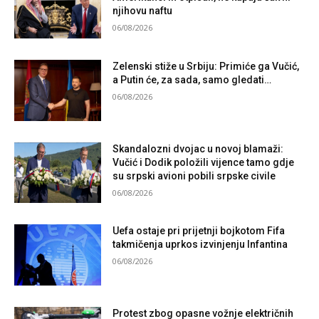
njihovu naftu
06/08/2026
Zelenski stiže u Srbiju: Primiće ga Vučić,
a Putin će, za sada, samo gledati…
06/08/2026
Skandalozni dvojac u novoj blamaži:
Vučić i Dodik položili vijence tamo gdje
su srpski avioni pobili srpske civile
06/08/2026
Uefa ostaje pri prijetnji bojkotom Fifa
takmičenja uprkos izvinjenju Infantina
06/08/2026
Protest zbog opasne vožnje električnih