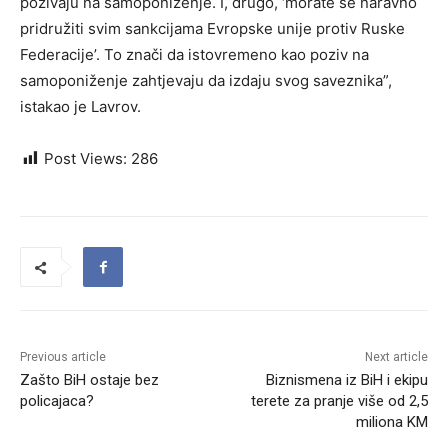
pozivaju na samoponiženje. I, drugo, ‘morate se naravno
pridružiti svim sankcijama Evropske unije protiv Ruske
Federacije’. To znači da istovremeno kao poziv na
samoponiženje zahtjevaju da izdaju svog saveznika”,
istakao je Lavrov.
Post Views:
286
Previous article
Next article
Zašto BiH ostaje bez
Biznismena iz BiH i ekipu
policajaca?
terete za pranje više od 2,5
miliona KM