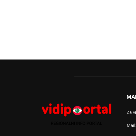
MA
Za v
Mail