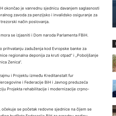
iH okončao je vanrednu sjednicu davanjem saglasnosti
ralnog zavoda za penzijsko i invalidsko osiguranje za
 trezorski način poslovanja.
mora se izjasniti i Dom naroda Parlamenta FBiH.
 – o prihvatanju zaduženja kod Evropske banke za
inice regionalna deponija za kruti otpad“ i „Poboljšanje
ica Zenica“.
ajmu i Projektu između Kreditanstalt fur
Hercegovine i Federacije BiH i Javnog preduzeća
iju Projekta rehabilitacije i modernizacije crpno-
 očekuje se početak redovne sjednice na čijem se
edlog budžeta Federacije BiH za narednu godinu.