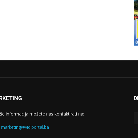
RKETING
D
iše informacija možete nas kontaktirati na:
:
marketing@vidiportal.ba