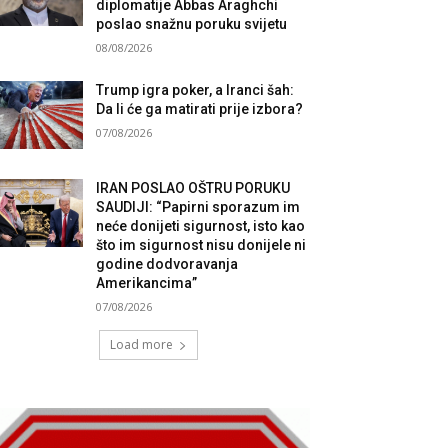
diplomatije Abbas Araghchi
poslao snažnu poruku svijetu
08/08/2026
Trump igra poker, a Iranci šah:
Da li će ga matirati prije izbora?
07/08/2026
IRAN POSLAO OŠTRU PORUKU
SAUDIJI: “Papirni sporazum im
neće donijeti sigurnost, isto kao
što im sigurnost nisu donijele ni
godine dodvoravanja
Amerikancima”
07/08/2026
Load more