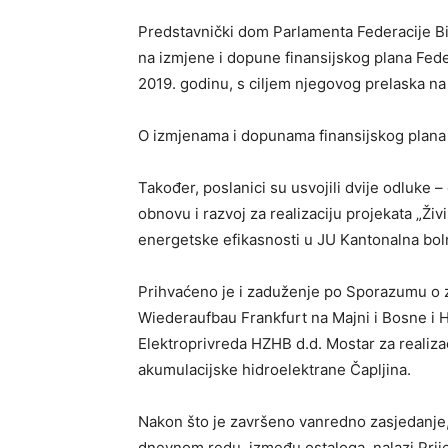
Predstavnički dom Parlamenta Federacije B
na izmjene i dopune finansijskog plana Fede
2019. godinu, s ciljem njegovog prelaska na
O izmjenama i dopunama finansijskog plana 
Također, poslanici su usvojili dvije odluke
obnovu i razvoj za realizaciju projekata „Živ
energetske efikasnosti u JU Kantonalna boln
Prihvaćeno je i zaduženje po Sporazumu o z
Wiederaufbau Frankfurt na Majni i Bosne i 
Elektroprivreda HZHB d.d. Mostar za realizac
akumulacijske hidroelektrane Čapljina.
Nakon što je završeno vanredno zasjedanje,
dnevnom redu, između ostaloga, nalazi Prij