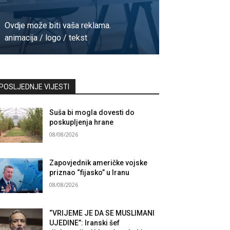
Ovdje može biti vaša reklama.
animacija / logo / tekst
Kontaktirajte nas
POSLJEDNJE VIJESTI
Suša bi mogla dovesti do
poskupljenja hrane
08/08/2026
Zapovjednik američke vojske
priznao “fijasko” u Iranu
08/08/2026
“VRIJEME JE DA SE MUSLIMANI
UJEDINE”: Iranski šef