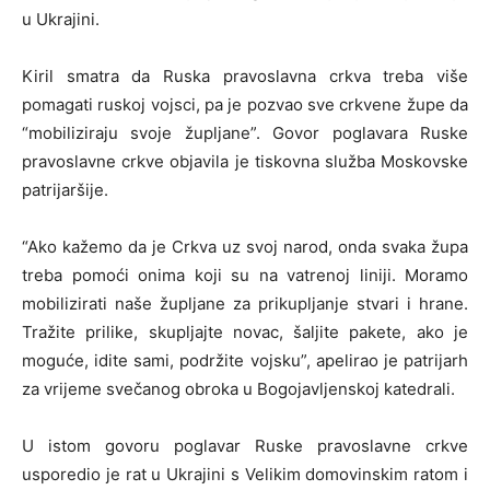
u Ukrajini.
Kiril smatra da Ruska pravoslavna crkva treba više
pomagati ruskoj vojsci, pa je pozvao sve crkvene župe da
“mobiliziraju svoje župljane”. Govor poglavara Ruske
pravoslavne crkve objavila je tiskovna služba Moskovske
patrijaršije.
“Ako kažemo da je Crkva uz svoj narod, onda svaka župa
treba pomoći onima koji su na vatrenoj liniji. Moramo
mobilizirati naše župljane za prikupljanje stvari i hrane.
Tražite prilike, skupljajte novac, šaljite pakete, ako je
moguće, idite sami, podržite vojsku”, apelirao je patrijarh
za vrijeme svečanog obroka u Bogojavljenskoj katedrali.
U istom govoru poglavar Ruske pravoslavne crkve
usporedio je rat u Ukrajini s Velikim domovinskim ratom i