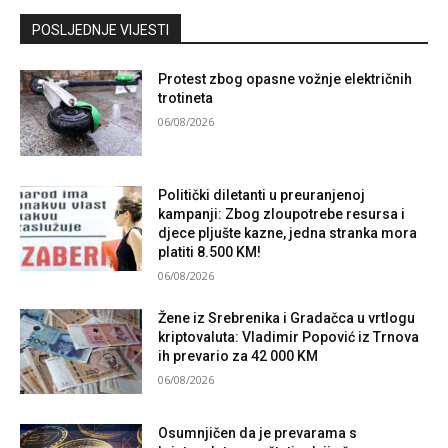
Kontaktirajte nas
POSLJEDNJE VIJESTI
Protest zbog opasne vožnje električnih
trotineta
06/08/2026
Politički diletanti u preuranjenoj
kampanji: Zbog zloupotrebe resursa i
djece pljušte kazne, jedna stranka mora
platiti 8.500 KM!
06/08/2026
Žene iz Srebrenika i Gradačca u vrtlogu
kriptovaluta: Vladimir Popović iz Trnova
ih prevario za 42 000 KM
06/08/2026
Osumnjičen da je prevarama s