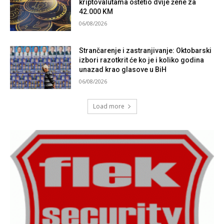
kriptovalutama oštetio dvije žene za
42.000 KM
06/08/2026
Strančarenje i zastranjivanje: Oktobarski
izbori razotkrit će ko je i koliko godina
unazad krao glasove u BiH
06/08/2026
Load more