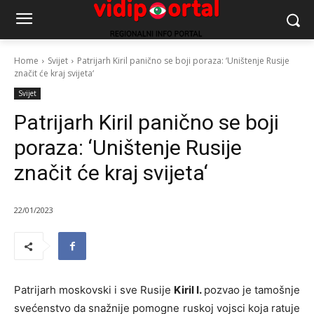
Home
Svijet
Patrijarh Kiril panično se boji poraza: ‘Uništenje Rusije
značit će kraj svijeta‘
Svijet
Patrijarh Kiril panično se boji
poraza: ‘Uništenje Rusije
značit će kraj svijeta‘
22/01/2023
Patrijarh moskovski i sve Rusije
Kiril I.
pozvao je tamošnje
svećenstvo da snažnije pomogne ruskoj vojsci koja ratuje