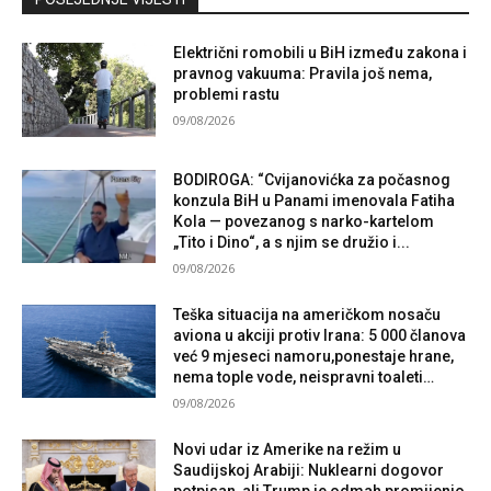
Električni romobili u BiH između zakona i
pravnog vakuuma: Pravila još nema,
problemi rastu
09/08/2026
BODIROGA: “Cvijanovićka za počasnog
konzula BiH u Panami imenovala Fatiha
Kola — povezanog s narko-kartelom
„Tito i Dino“, a s njim se družio i...
09/08/2026
Teška situacija na američkom nosaču
aviona u akciji protiv Irana: 5 000 članova
već 9 mjeseci namoru,ponestaje hrane,
nema tople vode, neispravni toaleti…
09/08/2026
Novi udar iz Amerike na režim u
Saudijskoj Arabiji: Nuklearni dogovor
potpisan, ali Trump je odmah promijenio