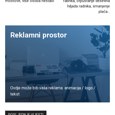
mostove, više osoba nestalo
fabrika, otpuštanje desetina
hiljada radnika, smanjenje
plaća…
Reklamni prostor
Ovdje može biti vaša reklama. animacija / logo /
tekst
Kontaktirajte nas
POSLJEDNJE VIJESTI