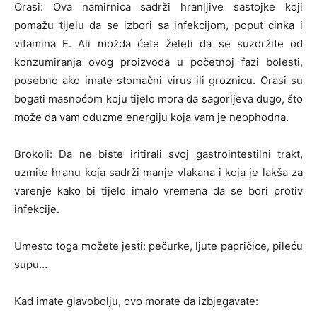
Orasi: Ova namirnica sadrži hranljive sastojke koji
pomažu tijelu da se izbori sa infekcijom, poput cinka i
vitamina E. Ali možda ćete želeti da se suzdržite od
konzumiranja ovog proizvoda u početnoj fazi bolesti,
posebno ako imate stomačni virus ili groznicu. Orasi su
bogati masnoćom koju tijelo mora da sagorijeva dugo, što
može da vam oduzme energiju koja vam je neophodna.
Brokoli: Da ne biste iritirali svoj gastrointestilni trakt,
uzmite hranu koja sadrži manje vlakana i koja je lakša za
varenje kako bi tijelo imalo vremena da se bori protiv
infekcije.
Umesto toga možete jesti: pečurke, ljute papričice, pileću
supu…
Kad imate glavobolju, ovo morate da izbjegavate: