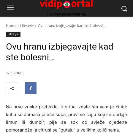
Home
Lifestyle
Ovu hranu izbjegavajte kad ste bolesni...
Lifestyle
Ovu hranu izbjegavajte kad
ste bolesni…
02/02/2020
Na prve znake prehlade ili gripa, znate šta vam je činiti:
kuha se domaća pileće supa, pravi se čaj u koji se dodaje
limun ili đumbir; pije se sok od svježe cijeđene
pomorandže, a citrusi se “gutaju” u velikim količinama.