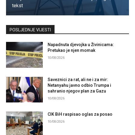
tekst
Kontaktirajte nas
POSLJEDNJE VIJESTI
Napadnuta djevojka u Živinicama:
Pretukao je njen momak
10/08/2026
Saveznici za rat, ali ne i za mir:
Netanyahu javno odbio Trumpa i
sahranio njegov plan za Gazu
10/08/2026
CIK BiH raspisao oglas za posao
10/08/2026