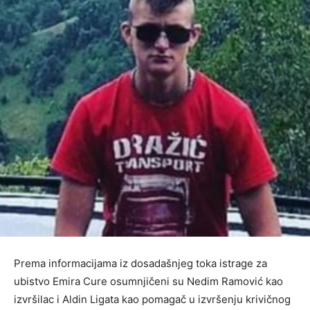
Prema informacijama iz dosadašnjeg toka istrage za
ubistvo Emira Cure osumnjičeni su Nedim Ramović kao
izvršilac i Aldin Ligata kao pomagač u izvršenju krivičnog