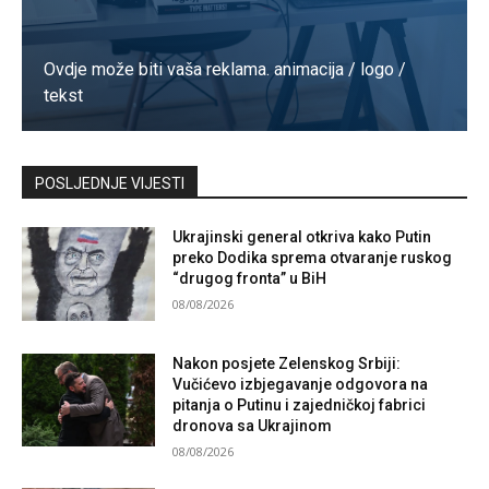
Ovdje može biti vaša reklama. animacija / logo /
tekst
Kontaktirajte nas
POSLJEDNJE VIJESTI
Ukrajinski general otkriva kako Putin
preko Dodika sprema otvaranje ruskog
“drugog fronta” u BiH
08/08/2026
Nakon posjete Zelenskog Srbiji:
Vučićevo izbjegavanje odgovora na
pitanja o Putinu i zajedničkoj fabrici
dronova sa Ukrajinom
08/08/2026