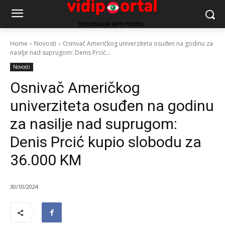
Home
Novosti
Osnivač Američkog univerziteta osuđen na godinu za
nasilje nad suprugom: Denis Prcić...
Novosti
Osnivač Američkog
univerziteta osuđen na godinu
za nasilje nad suprugom:
Denis Prcić kupio slobodu za
36.000 KM
30/10/2024