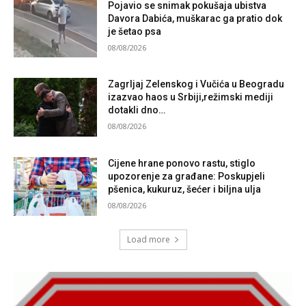
Pojavio se snimak pokušaja ubistva
Davora Dabića, muškarac ga pratio dok
je šetao psa
08/08/2026
Zagrljaj Zelenskog i Vučića u Beogradu
izazvao haos u Srbiji,režimski mediji
dotakli dno…
08/08/2026
Cijene hrane ponovo rastu, stiglo
upozorenje za građane: Poskupjeli
pšenica, kukuruz, šećer i biljna ulja
08/08/2026
Load more