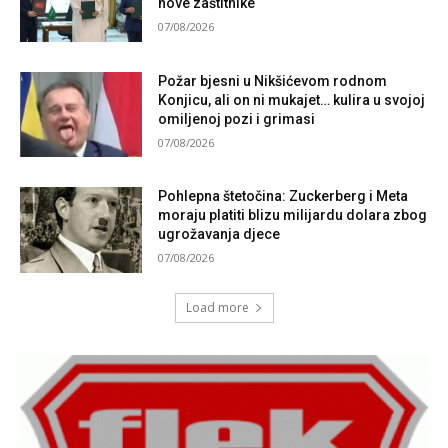
nove zaštitnike
07/08/2026
Požar bjesni u Nikšićevom rodnom
Konjicu, ali on ni mukajet… kulira u svojoj
omiljenoj pozi i grimasi
07/08/2026
Pohlepna štetočina: Zuckerberg i Meta
moraju platiti blizu milijardu dolara zbog
ugrožavanja djece
07/08/2026
Load more