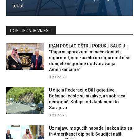
tekst
Kontaktirajte nas
POSLJEDNJE VIJESTI
IRAN POSLAO OŠTRU PORUKU SAUDIJI:
“Papirni sporazum im neće donijeti
sigurnost, isto kao što im sigurnost nisu
donijele ni godine dodvoravanja
Amerikancima”
07/08/2026
U dijelu Federacije BiH gdje žive
Bošnjaci ceste su nikakve, a saobraćaj
nemoguć: Kolaps od Jablanice do
Sarajeva
07/08/2026
Uz najavu mogućih napada i nakon što su
ih Amerikanci otpisali: Saudijci našli