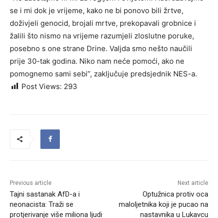
se i mi dok je vrijeme, kako ne bi ponovo bili žrtve,
doživjeli genocid, brojali mrtve, prekopavali grobnice i
žalili što nismo na vrijeme razumjeli zloslutne poruke,
posebno s one strane Drine. Valjda smo nešto naučili
prije 30-tak godina. Niko nam neće pomoći, ako ne
pomognemo sami sebi”, zaključuje predsjednik NES-a.
Post Views:
293
Previous article
Next article
Tajni sastanak AfD-a i
Optužnica protiv oca
neonacista: Traži se
maloljetnika koji je pucao na
protjerivanje više miliona ljudi
nastavnika u Lukavcu