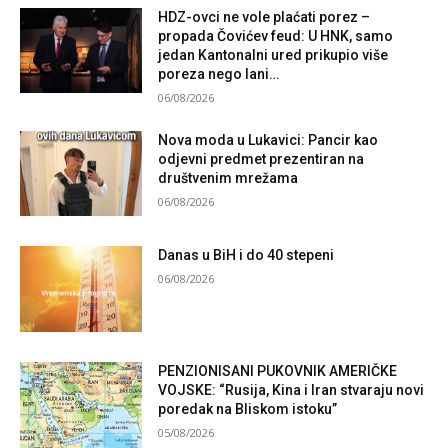
HDZ-ovci ne vole plaćati porez –
propada Čovićev feud: U HNK, samo
jedan Kantonalni ured prikupio više
poreza nego lani…
06/08/2026
Nova moda u Lukavici: Pancir kao
odjevni predmet prezentiran na
društvenim mrežama
06/08/2026
Danas u BiH i do 40 stepeni
06/08/2026
PENZIONISANI PUKOVNIK AMERIČKE
VOJSKE: “Rusija, Kina i Iran stvaraju novi
poredak na Bliskom istoku”
05/08/2026