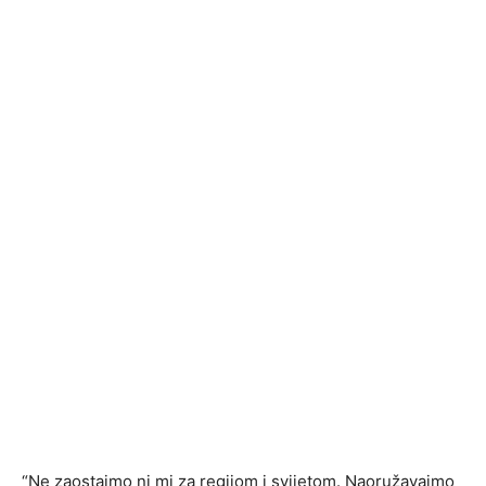
“Ne zaostajmo ni mi za regijom i svijetom. Naoružavajmo