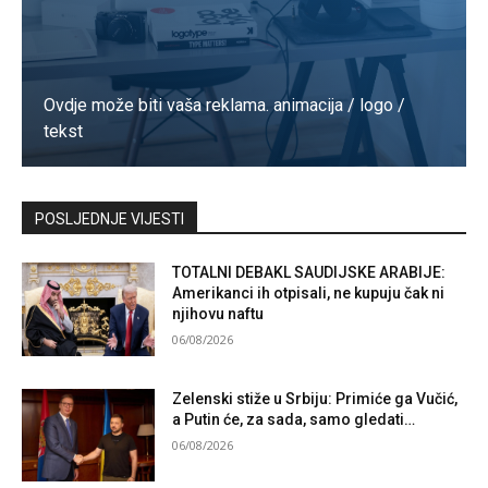
Ovdje može biti vaša reklama. animacija / logo /
tekst
Kontaktirajte nas
POSLJEDNJE VIJESTI
TOTALNI DEBAKL SAUDIJSKE ARABIJE:
Amerikanci ih otpisali, ne kupuju čak ni
njihovu naftu
06/08/2026
Zelenski stiže u Srbiju: Primiće ga Vučić,
a Putin će, za sada, samo gledati…
06/08/2026