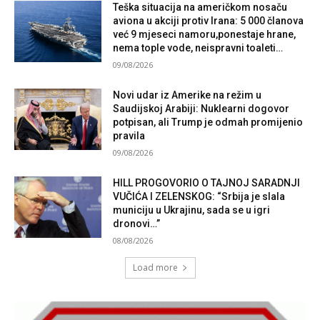
Teška situacija na američkom nosaču
aviona u akciji protiv Irana: 5 000 članova
već 9 mjeseci namoru,ponestaje hrane,
nema tople vode, neispravni toaleti…
09/08/2026
Novi udar iz Amerike na režim u
Saudijskoj Arabiji: Nuklearni dogovor
potpisan, ali Trump je odmah promijenio
pravila
09/08/2026
HILL PROGOVORIO O TAJNOJ SARADNJI
VUČIĆA I ZELENSKOG: “Srbija je slala
municiju u Ukrajinu, sada se u igri
dronovi…”
08/08/2026
Load more