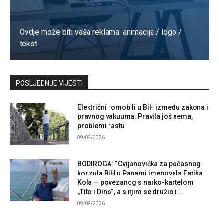
Ovdje može biti vaša reklama. animacija / logo /
tekst
Kontaktirajte nas
POSLJEDNJE VIJESTI
Električni romobili u BiH između zakona i
pravnog vakuuma: Pravila još nema,
problemi rastu
09/08/2026
BODIROGA: “Cvijanovićka za počasnog
konzula BiH u Panami imenovala Fatiha
Kola — povezanog s narko-kartelom
„Tito i Dino“, a s njim se družio i...
09/08/2026