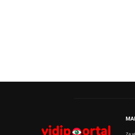
MA
Za v