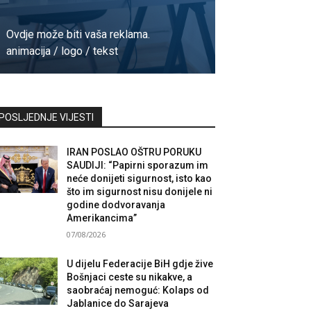
Ovdje može biti vaša reklama.
animacija / logo / tekst
Kontaktirajte nas
POSLJEDNJE VIJESTI
IRAN POSLAO OŠTRU PORUKU
SAUDIJI: “Papirni sporazum im
neće donijeti sigurnost, isto kao
što im sigurnost nisu donijele ni
godine dodvoravanja
Amerikancima”
07/08/2026
U dijelu Federacije BiH gdje žive
Bošnjaci ceste su nikakve, a
saobraćaj nemoguć: Kolaps od
Jablanice do Sarajeva