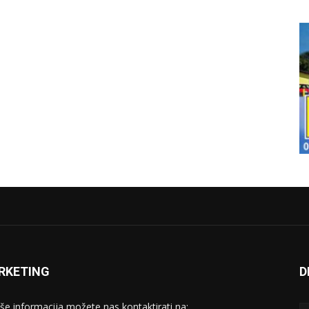
RKETING
D
iše informacija možete nas kontaktirati na: