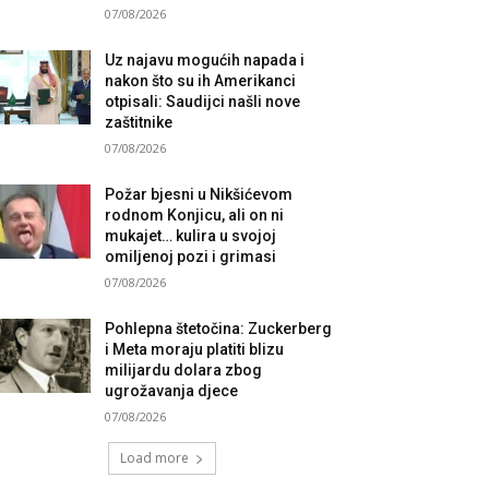
07/08/2026
Uz najavu mogućih napada i
nakon što su ih Amerikanci
otpisali: Saudijci našli nove
zaštitnike
07/08/2026
Požar bjesni u Nikšićevom
rodnom Konjicu, ali on ni
mukajet… kulira u svojoj
omiljenoj pozi i grimasi
07/08/2026
Pohlepna štetočina: Zuckerberg
i Meta moraju platiti blizu
milijardu dolara zbog
ugrožavanja djece
07/08/2026
Load more