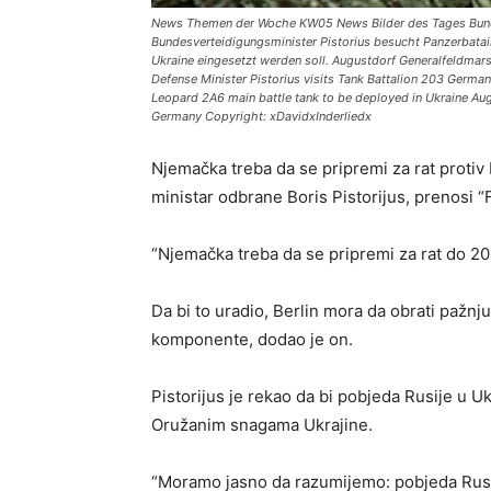
News Themen der Woche KW05 News Bilder des Tages Bundes
Bundesverteidigungsminister Pistorius besucht Panzerbata
Ukraine eingesetzt werden soll. Augustdorf Generalfeldm
Defense Minister Pistorius visits Tank Battalion 203 German
Leopard 2A6 main battle tank to be deployed in Ukraine A
Germany Copyright: xDavidxInderliedx
Njemačka treba da se pripremi za rat protiv
ministar odbrane Boris Pistorijus, prenosi “
“Njemačka treba da se pripremi za rat do 20
Da bi to uradio, Berlin mora da obrati pažnju
komponente, dodao je on.
Pistorijus je rekao da bi pobjeda Rusije u Uk
Oružanim snagama Ukrajine.
“Moramo jasno da razumijemo: pobjeda Rusije