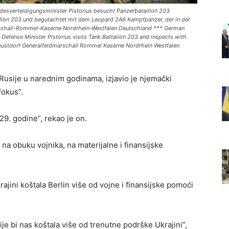
verteidigungsminister Pistorius besucht Panzerbataillon 203
illon 203 und begutachtet mit dem Leopard 2A6 Kampfpanzer, der in der
arschall-Rommel-Kaserne Nordrhein-Westfalen Deutschland *** German
 Defense Minister Pistorius visits Tank Battalion 203 and inspects with
ugustdorf Generalfeldmarschall Rommel Kaserne Nordrhein Westfalen
 Rusije u narednim godinama, izjavio je njemački
Fokus”.
29. godine”, rekao je on.
 na obuku vojnika, na materijalne i finansijske
rajini koštala Berlin više od vojne i finansijske pomoći
 bi nas koštala više od trenutne podrške Ukrajini”,