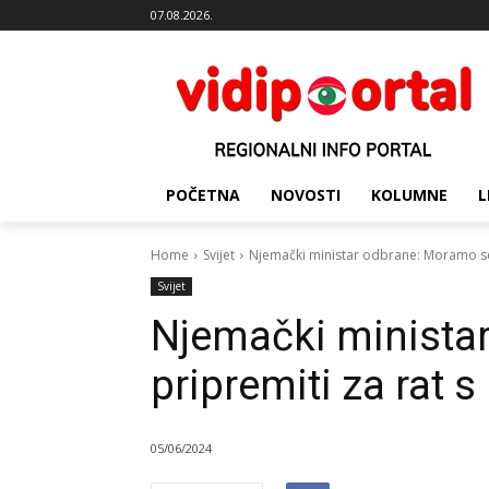
07.08.2026.
POČETNA
NOVOSTI
KOLUMNE
L
Home
Svijet
Njemački ministar odbrane: Moramo se 
Svijet
Njemački minista
pripremiti za rat 
05/06/2024