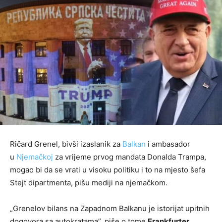
Ričard Grenel, bivši izaslanik za
Balkan
i ambasador
u
Njemačkoj
za vrijeme prvog mandata Donalda Trampa,
mogao bi da se vrati u visoku politiku i to na mjesto šefa
Stejt dipartmenta, pišu mediji na njemačkom.
„Grenelov bilans na Zapadnom Balkanu je istorijat upitnih
dogovora sa autokratama”, piše o tome
Frankfurter