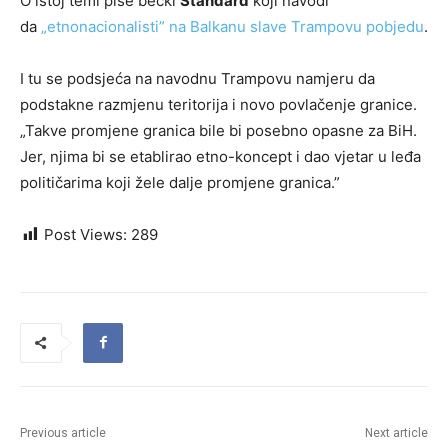
O istoj temi piše bečki
Standard
koji navodi
da
„etnonacionalisti” na Balkanu slave Trampovu pobjedu
.
I tu se podsjeća na navodnu Trampovu namjeru da
podstakne razmjenu teritorija i novo povlačenje granice.
„Takve promjene granica bile bi posebno opasne za BiH.
Jer, njima bi se etablirao etno-koncept i dao vjetar u leđa
političarima koji žele dalje promjene granica.”
Post Views:
289
Previous article
Next article