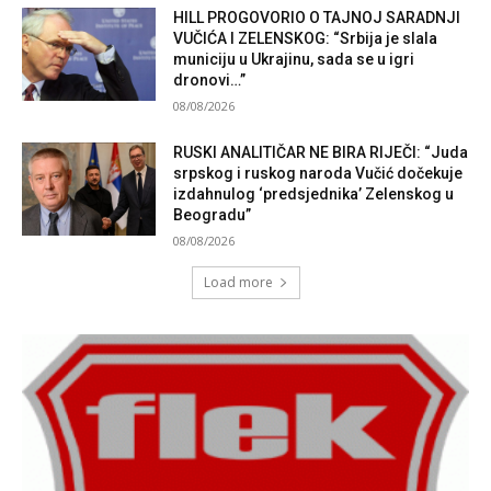
HILL PROGOVORIO O TAJNOJ SARADNJI
VUČIĆA I ZELENSKOG: “Srbija je slala
municiju u Ukrajinu, sada se u igri
dronovi…”
08/08/2026
RUSKI ANALITIČAR NE BIRA RIJEČI: “Juda
srpskog i ruskog naroda Vučić dočekuje
izdahnulog ‘predsjednika’ Zelenskog u
Beogradu”
08/08/2026
Load more