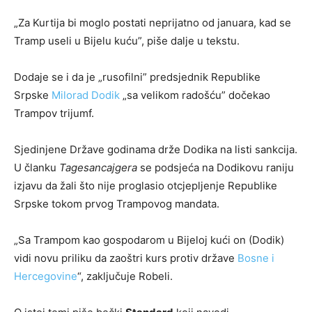
„Za Kurtija bi moglo postati neprijatno od januara, kad se
Tramp useli u Bijelu kuću”, piše dalje u tekstu.
Dodaje se i da je „rusofilni” predsjednik Republike
Srpske
Milorad Dodik
„sa velikom radošću” dočekao
Trampov trijumf.
Sjedinjene Države godinama drže Dodika na listi sankcija.
U članku
Tagesancajgera
se podsjeća na Dodikovu raniju
izjavu da žali što nije proglasio otcjepljenje Republike
Srpske tokom prvog Trampovog mandata.
„Sa Trampom kao gospodarom u Bijeloj kući on (Dodik)
vidi novu priliku da zaoštri kurs protiv države
Bosne i
Hercegovine
“, zaključuje Robeli.