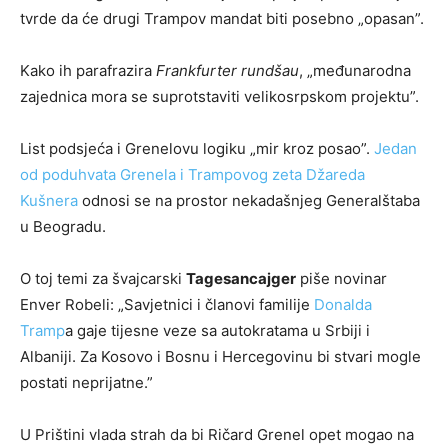
tvrde da će drugi Trampov mandat biti posebno „opasan”.
Kako ih parafrazira
Frankfurter rundšau
, „međunarodna
zajednica mora se suprotstaviti velikosrpskom projektu”.
List podsjeća i Grenelovu logiku „mir kroz posao”.
Jedan
od poduhvata Grenela i Trampovog zeta Džareda
Kušnera
odnosi se na prostor nekadašnjeg Generalštaba
u Beogradu.
O toj temi za švajcarski
Tagesancajger
piše novinar
Enver Robeli: „Savjetnici i članovi familije
Donalda
Tramp
a gaje tijesne veze sa autokratama u Srbiji i
Albaniji. Za Kosovo i Bosnu i Hercegovinu bi stvari mogle
postati neprijatne.”
U Prištini vlada strah da bi Ričard Grenel opet mogao na