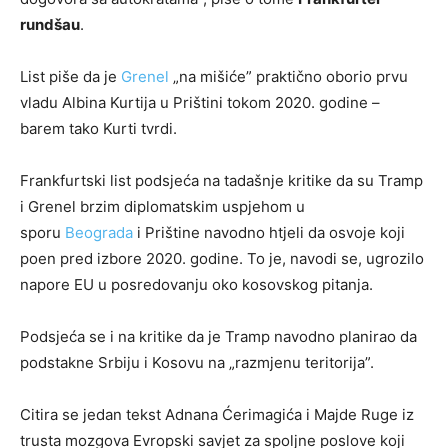
rundšau
.
List piše da je
Grenel
„na mišiće” praktično oborio prvu
vladu Albina Kurtija u Prištini tokom 2020. godine –
barem tako Kurti tvrdi.
Frankfurtski list podsjeća na tadašnje kritike da su Tramp
i Grenel brzim diplomatskim uspjehom u
sporu
Beograda
i Prištine navodno htjeli da osvoje koji
poen pred izbore 2020. godine. To je, navodi se, ugrozilo
napore EU u posredovanju oko kosovskog pitanja.
Podsjeća se i na kritike da je Tramp navodno planirao da
podstakne Srbiju i Kosovu na „razmjenu teritorija”.
Citira se jedan tekst Adnana Ćerimagića i Majde Ruge iz
trusta mozgova Evropski savjet za spoljne poslove koji