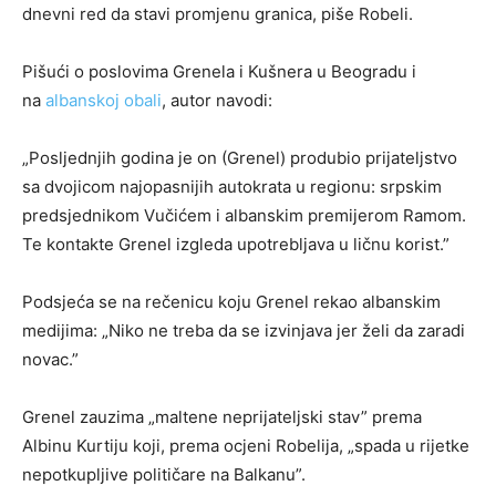
dnevni red da stavi promjenu granica, piše Robeli.
Pišući o poslovima Grenela i Kušnera u Beogradu i
na
albanskoj obali
, autor navodi:
„Posljednjih godina je on (Grenel) produbio prijateljstvo
sa dvojicom najopasnijih autokrata u regionu: srpskim
predsjednikom Vučićem i albanskim premijerom Ramom.
Te kontakte Grenel izgleda upotrebljava u ličnu korist.”
Podsjeća se na rečenicu koju Grenel rekao albanskim
medijima: „Niko ne treba da se izvinjava jer želi da zaradi
novac.”
Grenel zauzima „maltene neprijateljski stav” prema
Albinu Kurtiju koji, prema ocjeni Robelija, „spada u rijetke
nepotkupljive političare na Balkanu”.