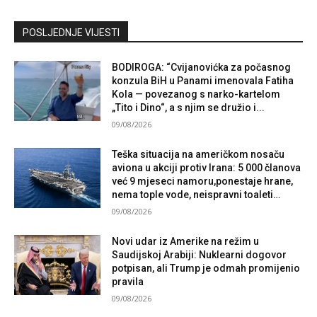
Kontaktirajte nas
POSLJEDNJE VIJESTI
BODIROGA: “Cvijanovićka za počasnog
konzula BiH u Panami imenovala Fatiha
Kola — povezanog s narko-kartelom
„Tito i Dino“, a s njim se družio i...
09/08/2026
Teška situacija na američkom nosaču
aviona u akciji protiv Irana: 5 000 članova
već 9 mjeseci namoru,ponestaje hrane,
nema tople vode, neispravni toaleti…
09/08/2026
Novi udar iz Amerike na režim u
Saudijskoj Arabiji: Nuklearni dogovor
potpisan, ali Trump je odmah promijenio
pravila
09/08/2026