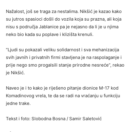
Nažalost, još se traga za nestalima. Nikšić je kazao kako
su jutros spasioci došli do vozila koja su prazna, ali koja
nisu s područja Jablanice pa je nejasno da li je u njima
neko bio kada su poplave i klizišta krenuli.
“Ljudi su pokazali veliku solidarnost i sva mehanizacija
svih javnih i privatnih firmi stavljena je na raspolaganje i
prije nego smo progalsili stanje prirodne nesreće”, rekao
je Nikšić.
Naveo je i to kako je riješeno pitanje dionice M-17 kod
Komadinovog vrela, te da se radi na vraćanju u funkciju
jedne trake.
Tekst i foto: Slobodna Bosna / Samir Saletović