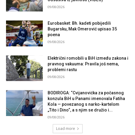
09/08/2026
Eurobasket: Bh. kadeti pobijedili
Bugarsku, Mak Omerović upisao 35
poena
09/08/2026
Električni romobili u BiH između zakona i
pravnog vakuuma: Pravila još nema,
problemi rastu
09/08/2026
BODIROGA: “Cvijanovićka za počasnog
konzula BiH u Panami imenovala Fatiha
Kola — povezanog s narko-kartelom
„Tito i Dino“, a s njim se družio i...
09/08/2026
Load more