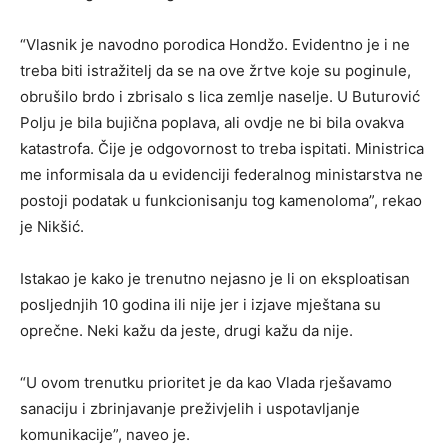
“Vlasnik je navodno porodica Hondžo. Evidentno je i ne
treba biti istražitelj da se na ove žrtve koje su poginule,
obrušilo brdo i zbrisalo s lica zemlje naselje. U Buturović
Polju je bila bujična poplava, ali ovdje ne bi bila ovakva
katastrofa. Čije je odgovornost to treba ispitati. Ministrica
me informisala da u evidenciji federalnog ministarstva ne
postoji podatak u funkcionisanju tog kamenoloma”, rekao
je Nikšić.
Istakao je kako je trenutno nejasno je li on eksploatisan
posljednjih 10 godina ili nije jer i izjave mještana su
oprečne. Neki kažu da jeste, drugi kažu da nije.
“U ovom trenutku prioritet je da kao Vlada rješavamo
sanaciju i zbrinjavanje preživjelih i uspotavljanje
komunikacije”, naveo je.