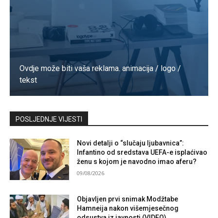
Ovdje može biti vaša reklama. animacija / logo /
tekst
Kontaktirajte nas
POSLJEDNJE VIJESTI
Novi detalji o “slučaju ljubavnica”:
Infantino od sredstava UEFA-e isplaćivao
ženu s kojom je navodno imao aferu?
09/08/2026
Objavljen prvi snimak Modžtabe
Hamneija nakon višemjesečnog
odsustva iz javnosti (VIDEO)