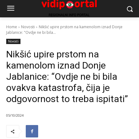
Home
Novosti
Nikšić upire prstom na kamenolom iznad Donje
Jablanice: "Ovdje ne bi bila...
Novosti
Nikšić upire prstom na
kamenolom iznad Donje
Jablanice: “Ovdje ne bi bila
ovakva katastrofa, čija je
odgovornost to treba ispitati”
05/10/2024