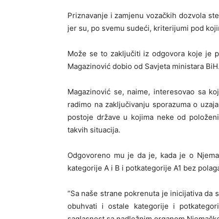
Priznavanje i zamjenu vozačkih dozvola st
jer su, po svemu sudeći, kriterijumi pod ko
Može se to zaključiti iz odgovora koje j
Magazinović dobio od Savjeta ministara BiH
Magazinović se, naime, interesovao sa ko
radimo na zaključivanju sporazuma o uzaja
postoje države u kojima neke od položenih
takvih situacija.
Odgovoreno mu je da je, kada je o Njema
kategorije A i B i potkategorije A1 bez polag
“Sa naše strane pokrenuta je inicijativa da 
obuhvati i ostale kategorije i potkateg
saglasnost sa nadležnim organom Njemačke”