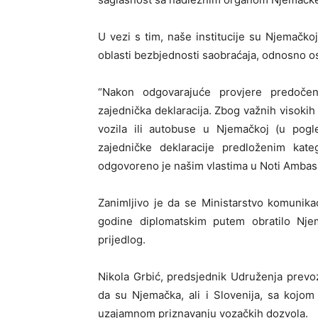
U vezi s tim, naše institucije su Njemačko
oblasti bezbjednosti saobraćaja, odnosno os
“Nakon odgovarajuće provjere predoče
zajednička deklaracija. Zbog važnih visokih
vozila ili autobuse u Njemačkoj (u pogle
zajedničke deklaracije predloženim kate
odgovoreno je našim vlastima u Noti Amba
Zanimljivo je da se Ministarstvo komunika
godine diplomatskim putem obratilo Njem
prijedlog.
Nikola Grbić, predsjednik Udruženja prevoz
da su Njemačka, ali i Slovenija, sa kojo
uzajamnom priznavanju vozačkih dozvola.