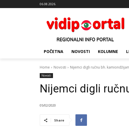
06.08.2026.
POČETNA
NOVOSTI
KOLUMNE
L
Home
Novosti
Nijemci digli ručnu bh. kamiondžija
Novosti
Nijemci digli ruč
05/02/2020
Share