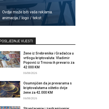
Ovdje može biti vaša reklama.
animacija / logo / tekst
Kontaktirajte nas
POSLJEDNJE VIJESTI
Žene iz Srebrenika i Gradačca u
vrtlogu kriptovaluta: Vladimir
Popović iz Trnova ih prevario za
42 000 KM
06/08/2026
Osumnjičen da je prevarama s
kriptovalutama oštetio dvije
žene za 42.000 KM
06/08/2026
Strančarenje i zastranjivanje: