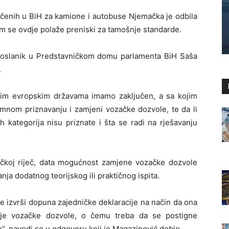
ečenih u BiH za kamione i autobuse Njemačka je odbila
jim se ovdje polaže preniski za tamošnje standarde.
e poslanik u Predstavničkom domu parlamenta BiH Saša
.
jim evropskim državama imamo zaključen, a sa kojim
mnom priznavanju i zamjeni vozačke dozvole, te da li
 kategorija nisu priznate i šta se radi na rješavanju
čkoj riječ, data mogućnost zamjene vozačke dozvole
anja dodatnog teorijskog ili praktičnog ispita.
se izvrši dopuna zajedničke deklaracije na način da ona
orije vozačke dozvole, o čemu treba da se postigne
, navodi se u odgovoru koji je Magazinović dobio.