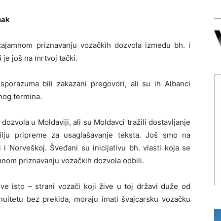
nak
 uzajamnom priznavanju vozačkih dozvola između bh. i
i je još na mrtvoj tački.
 sporazuma bili zakazani pregovori, ali su ih Albanci
nog termina.
dozvola u Moldaviji, ali su Moldavci tražili dostavljanje
ilju pripreme za usaglašavanje teksta. Još smo na
i i Norveškoj. Šveđani su inicijativu bh. vlasti koja se
nom priznavanju vozačkih dozvola odbili.
sve isto – strani vozači koji žive u toj državi duže od
nuitetu bez prekida, moraju imati švajcarsku vozačku