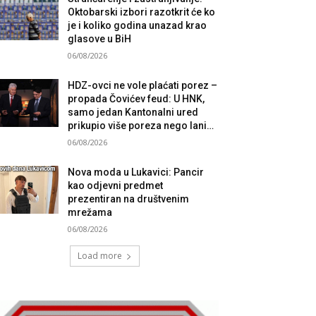
Oktobarski izbori razotkrit će ko
je i koliko godina unazad krao
glasove u BiH
06/08/2026
HDZ-ovci ne vole plaćati porez –
propada Čovićev feud: U HNK,
samo jedan Kantonalni ured
prikupio više poreza nego lani…
06/08/2026
Nova moda u Lukavici: Pancir
kao odjevni predmet
prezentiran na društvenim
mrežama
06/08/2026
Load more