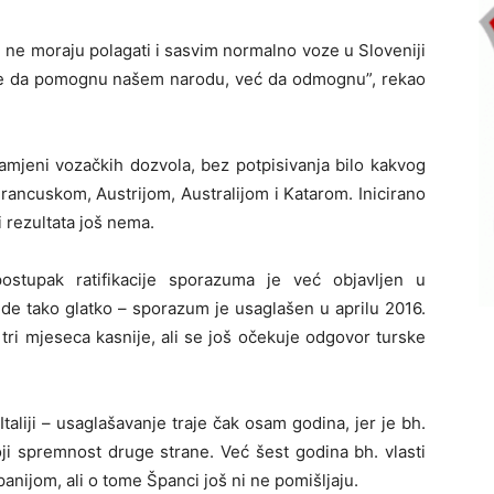
 ne moraju polagati i sasvim normalno voze u Sloveniji
vane da pomognu našem narodu, već da odmognu”, rekao
amjeni vozačkih dozvola, bez potpisivanja bilo kakvog
Francuskom, Austrijom, Australijom i Katarom. Inicirano
 rezultata još nema.
ostupak ratifikacije sporazuma je već objavljen u
de tako glatko – sporazum je usaglašen u aprilu 2016.
 tri mjeseca kasnije, ali se još očekuje odgovor turske
 Italiji – usaglašavanje traje čak osam godina, jer je bh.
oji spremnost druge strane. Već šest godina bh. vlasti
nijom, ali o tome Španci još ni ne pomišljaju.