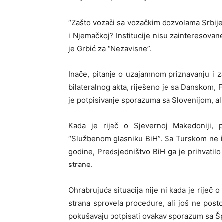
“Zašto vozači sa vozačkim dozvolama Srbije
i Njemačkoj? Institucije nisu zaintereso
je Grbić za “Nezavisne”.
Inače, pitanje o uzajamnom priznavanju i z
bilateralnog akta, riješeno je sa Danskom, 
je potpisivanje sporazuma sa Slovenijom, ali
Kada je riječ o Sjevernoj Makedoniji, p
“Službenom glasniku BiH”. Sa Turskom ne i
godine, Predsjedništvo BiH ga je prihvatilo
strane.
Ohrabrujuća situacija nije ni kada je riječ o
strana sprovela procedure, ali još ne post
pokušavaju potpisati ovakav sporazum sa Špa