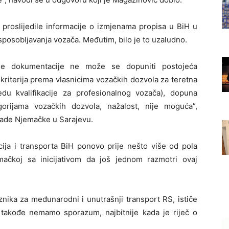
j proslijedile informacije o izmjenama propisa u BiH u
posobljavanja vozača. Međutim, bilo je to uzaludno.
ne dokumentacije ne može se dopuniti postojeća
 kriterija prema vlasnicima vozačkih dozvola za teretna
du kvalifikacije za profesionalnog vozača), dopuna
gorijama vozačkih dozvola, nažalost, nije moguća”,
sade Njemačke u Sarajevu.
cija i transporta BiH ponovo prije nešto više od pola
ačkoj sa inicijativom da još jednom razmotri ovaj
nika za međunarodni i unutrašnji transport RS, ističe
m takođe nemamo sporazum, najbitnije kada je riječ o