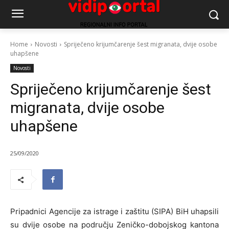
Home
Novosti
Spriječeno krijumčarenje šest migranata, dvije osobe
uhapšene
Novosti
Spriječeno krijumčarenje šest
migranata, dvije osobe
uhapšene
25/09/2020
Pripadnici Agencije za istrage i zaštitu (SIPA) BiH uhapsili
su dvije osobe na području Zeničko-dobojskog kantona