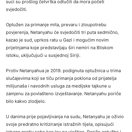
suci su prošlog četvrtka odlučili da mora početi
svjedočiti.
Optužen za primanje mita, prevaru i zloupotrebu
povjerenja, Netanyahu će svjedočiti tri puta sedmično,
kazao je sud, uprkos ratu u Gazi i mogućim novim
prijetnjama koje predstavljaju širi nemiri na Bliskom
istoku, uključujući u susjednoj Siriji.
Protiv Netanyahua je 2019. podignuta optužnica u trima
slučajevima koji se tiču primanja poklona od prijatelja
milijunaša i navodnih usluga za medijske tajkune u
zamjenu za povlašteno izvještavanje. Netanyahu poriče
bilo kakvo zlodjelo.
U danima prije pojavljivanja na sudu, Netanyahu je oživio
svoje predratno kritiziranje istražnih tijela, opisujući
istrage protiv sebe kao lov na vještice. Poriče optužbe i