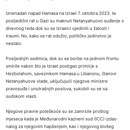
Iznenadan napad Hamasa na Izrael 7. oktobra 2023. te
posljedični rat u Gazi su maknuli Netanyahuovo suđenje s
dnevnog reda dok su se Izraelci ujedinili u žalosti i
traumi. No, kako se rat odužio, političko jedinstvo je
nestalo.
Posljednjih sedmica, dok su se borbe na jednom frontu
smirile nakon što je Izrael postigao primirje s
Hezbolahom, saveznikom Hamasa u Libanonu, članovi
Netanyahuove vlade, uključujući njegove ministre
pravosuđa i unutrašnjih poslova, sukobili su se sa
sudskom vlasti.
Njegove pravne poteškoće su se zamrsile prošlog
mjeseca kada je Međunarodni kazneni sud (ICC) izdao
nalog za njegovim hapšenjem, kao i njegovog bivšeg