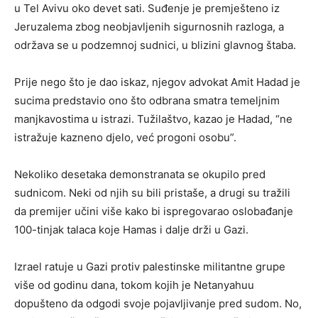
u Tel Avivu oko devet sati. Suđenje je premješteno iz
Jeruzalema zbog neobjavljenih sigurnosnih razloga, a
održava se u podzemnoj sudnici, u blizini glavnog štaba.
Prije nego što je dao iskaz, njegov advokat Amit Hadad je
sucima predstavio ono što odbrana smatra temeljnim
manjkavostima u istrazi. Tužilaštvo, kazao je Hadad, “ne
istražuje kazneno djelo, već progoni osobu”.
Nekoliko desetaka demonstranata se okupilo pred
sudnicom. Neki od njih su bili pristaše, a drugi su tražili
da premijer učini više kako bi ispregovarao oslobađanje
100-tinjak talaca koje Hamas i dalje drži u Gazi.
Izrael ratuje u Gazi protiv palestinske militantne grupe
više od godinu dana, tokom kojih je Netanyahuu
dopušteno da odgodi svoje pojavljivanje pred sudom. No,