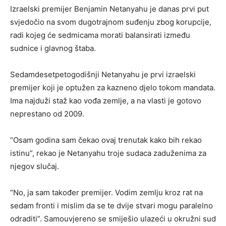
Izraelski premijer Benjamin Netanyahu je danas prvi put
svjedočio na svom dugotrajnom suđenju zbog korupcije,
radi kojeg će sedmicama morati balansirati između
sudnice i glavnog štaba.
Sedamdesetpetogodišnji Netanyahu je prvi izraelski
premijer koji je optužen za kazneno djelo tokom mandata.
Ima najduži staž kao vođa zemlje, a na vlasti je gotovo
neprestano od 2009.
“Osam godina sam čekao ovaj trenutak kako bih rekao
istinu”, rekao je Netanyahu troje sudaca zaduženima za
njegov slučaj.
“No, ja sam također premijer. Vodim zemlju kroz rat na
sedam fronti i mislim da se te dvije stvari mogu paralelno
odraditi”. Samouvjereno se smiješio ulazeći u okružni sud