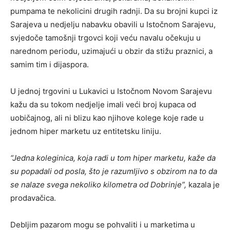
pumpama te nekolicini drugih radnji. Da su brojni kupci iz
Sarajeva u nedjelju nabavku obavili u Istočnom Sarajevu,
svjedoče tamošnji trgovci koji veću navalu očekuju u
narednom periodu, uzimajući u obzir da stižu praznici, a
samim tim i dijaspora.
U jednoj trgovini u Lukavici u Istočnom Novom Sarajevu
kažu da su tokom nedjelje imali veći broj kupaca od
uobičajnog, ali ni blizu kao njihove kolege koje rade u
jednom hiper marketu uz entitetsku liniju.
“Jedna koleginica, koja radi u tom hiper marketu, kaže da
su popadali od posla, što je razumljivo s obzirom na to da
se nalaze svega nekoliko kilometra od Dobrinje”,
kazala je
prodavačica.
Debljim pazarom mogu se pohvaliti i u marketima u