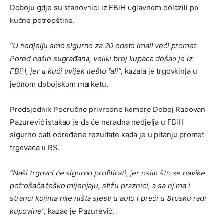
Doboju gdje su stanovnici iz FBiH uglavnom dolazili po
kućne potrepštine.
“U nedjelju smo sigurno za 20 odsto imali veći promet.
Pored naših sugrađana, veliki broj kupaca došao je iz
FBiH, jer u kući uvijek nešto fali”,
kazala je trgovkinja u
jednom dobojskom marketu.
Predsjednik Područne privredne komore Doboj Radovan
Pazurević istakao je da će neradna nedjelja u FBiH
sigurno dati određene rezultate kada je u pitanju promet
trgovaca u RS.
“Naši trgovci će sigurno profitirati, jer osim što se navike
potrošača teško mijenjaju, stižu praznici, a sa njima i
stranci kojima nije ništa sjesti u auto i preći u Srpsku radi
kupovine”,
kazao je Pazurević.