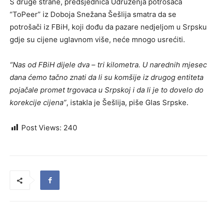
S druge strane, predsjednica Udruženja potrošača
“ToPeer” iz Doboja Snežana Šešlija smatra da se
potrošači iz FBiH, koji dođu da pazare nedjeljom u Srpsku
gdje su cijene uglavnom više, neće mnogo usrećiti.
“Nas od FBiH dijele dva – tri kilometra. U narednih mjesec
dana ćemo tačno znati da li su komšije iz drugog entiteta
pojačale promet trgovaca u Srpskoj i da li je to dovelo do
korekcije cijena”
, istakla je Šešlija, piše Glas Srpske.
Post Views:
240