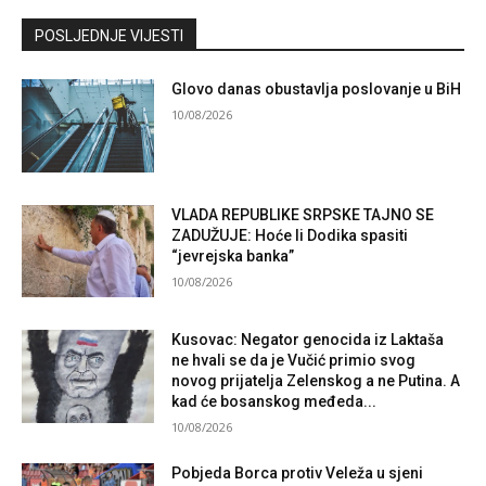
Kontaktirajte nas
POSLJEDNJE VIJESTI
Glovo danas obustavlja poslovanje u BiH
10/08/2026
VLADA REPUBLIKE SRPSKE TAJNO SE
ZADUŽUJE: Hoće li Dodika spasiti
“jevrejska banka”
10/08/2026
Kusovac: Negator genocida iz Laktaša
ne hvali se da je Vučić primio svog
novog prijatelja Zelenskog a ne Putina. A
kad će bosanskog međeda...
10/08/2026
Pobjeda Borca protiv Veleža u sjeni