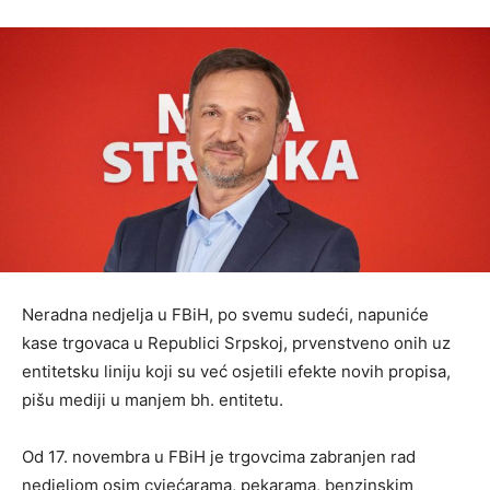
Neradna nedjelja u FBiH, po svemu sudeći, napuniće
kase trgovaca u Republici Srpskoj, prvenstveno onih uz
entitetsku liniju koji su već osjetili efekte novih propisa,
pišu mediji u manjem bh. entitetu.
Od 17. novembra u FBiH je trgovcima zabranjen rad
nedjeljom osim cvjećarama, pekarama, benzinskim