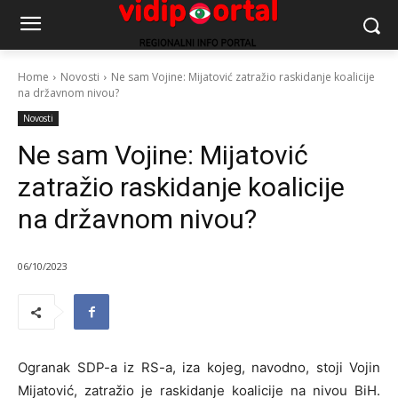
Home
Novosti
Ne sam Vojine: Mijatović zatražio raskidanje koalicije
na državnom nivou?
Novosti
Ne sam Vojine: Mijatović
zatražio raskidanje koalicije
na državnom nivou?
06/10/2023
Ogranak SDP-a iz RS-a, iza kojeg, navodno, stoji Vojin
Mijatović, zatražio je raskidanje koalicije na nivou BiH.