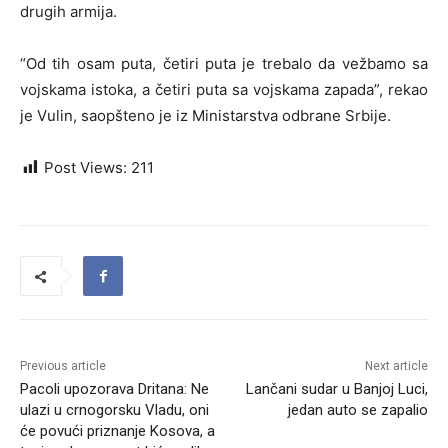
drugih armija.
“Od tih osam puta, četiri puta je trebalo da vežbamo sa
vojskama istoka, a četiri puta sa vojskama zapada”, rekao
je Vulin, saopšteno je iz Ministarstva odbrane Srbije.
Post Views:
211
Previous article
Next article
Pacoli upozorava Dritana: Ne
Lančani sudar u Banjoj Luci,
ulazi u crnogorsku Vladu, oni
jedan auto se zapalio
će povući priznanje Kosova, a