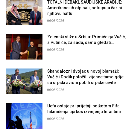
TOTALNI DEBAKL SAUDIJSKE ARABIJE:
Amerikanci ih otpisali, ne kupuju čak ni
njihovu naftu
06/08/2026
Zelenski stiže u Srbiju: Primiće ga Vučić,
a Putin će, za sada, samo gledati…
06/08/2026
Skandalozni dvojac u novoj blamaži:
Vučić i Dodik položili vijence tamo gdje
su srpski avioni pobili srpske civile
06/08/2026
Uefa ostaje pri prijetnji bojkotom Fifa
takmičenja uprkos izvinjenju Infantina
06/08/2026