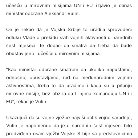
učešću u mirovnim misijama UN i EU, izjavio je danas
ministar odbrane Aleksandr Vulin.
On je rekao da je Vojska Srbije to uradila sprovodeći
odluku Vlade o prekidu svih vojnih aktivnosti u narednih
šest mjeseci, te dodao da smatra da treba da bude
obustavljeno i učešće u mirovnim misijama.
“Kao ministar odbrane smatram da ukoliko napuštamo,
odnosno, obustavljamo, rad na međunarodnim vojnim
aktivnostima, treba to da uradimo i kada su u pitanju
mirovne misije, bez obzira da li njima komanduju UN ili
EU”, rekao je Vulin.
Ukazujući da su vojne vježbe najviši oblik vojne saradnje,
Vulin je napomenuo da je u narednih šest mjeseci bilo
predviđeno osam vježbi Vojske Srbije sa predstavnicima