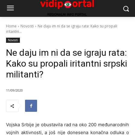
Home
Novosti
Ne daju im ni da se igraju rata: Kako su propali
iritantni...
Novosti
Ne daju im ni da se igraju rata:
Kako su propali iritantni srpski
militanti?
11/09/2020
Vojska Srbije je obustavila rad na oko 200 međunarodnih
vojnih aktivnosti, a još nije donesena konačna odluka o