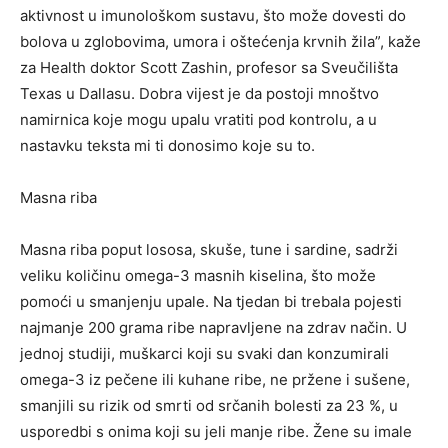
aktivnost u imunološkom sustavu, što može dovesti do
bolova u zglobovima, umora i oštećenja krvnih žila”, kaže
za Health doktor Scott Zashin, profesor sa Sveučilišta
Texas u Dallasu. Dobra vijest je da postoji mnoštvo
namirnica koje mogu upalu vratiti pod kontrolu, a u
nastavku teksta mi ti donosimo koje su to.
Masna riba
Masna riba poput lososa, skuše, tune i sardine, sadrži
veliku količinu omega-3 masnih kiselina, što može
pomoći u smanjenju upale. Na tjedan bi trebala pojesti
najmanje 200 grama ribe napravljene na zdrav način. U
jednoj studiji, muškarci koji su svaki dan konzumirali
omega-3 iz pečene ili kuhane ribe, ne pržene i sušene,
smanjili su rizik od smrti od srčanih bolesti za 23 %, u
usporedbi s onima koji su jeli manje ribe. Žene su imale