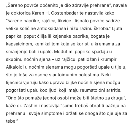
„Šareno povrće općenito je dio zdravije prehrane“, navela
je doktorica Karen H. Costenbader te nastavila kako
“šarene paprike, rajčica, tikvice i lisnato povrće sadrže
velike količine antioksidansa i nižu razinu škroba.” Ljuta
paprika, poput čilija ili kajenske paprike, bogata je
kapsaicinom, kemikalijom koja se koristi u kremama za
smanjenje boli i upale. Međutim, paprike spadaju u
skupinu noćnih sjena – uz rajčicu, patlidžan i krumpir.
Alkaloidi u noćnim sjenama mogu pogoršati upale u tijelu,
što je loše za osobe s autoimunim bolestima. Neki
liječnici vjeruju kako upravo biljke noćnih sjena možgu
pogoršati upalu kod ljudi koji imaju reumatoidni artritis.
“Ono što pomaže jednoj osobi može biti štetno za drugu”,
kaže dr. Zashin i nastavlja “samo trebaš obratiti pažnju na
prehranu i svoje simptome i držati se onoga što djeluje za
tebe.”