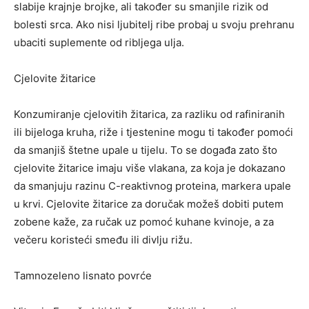
slabije krajnje brojke, ali također su smanjile rizik od
bolesti srca. Ako nisi ljubitelj ribe probaj u svoju prehranu
ubaciti suplemente od ribljega ulja.
Cjelovite žitarice
Konzumiranje cjelovitih žitarica, za razliku od rafiniranih
ili bijeloga kruha, riže i tjestenine mogu ti također pomoći
da smanjiš štetne upale u tijelu. To se događa zato što
cjelovite žitarice imaju više vlakana, za koja je dokazano
da smanjuju razinu C-reaktivnog proteina, markera upale
u krvi. Cjelovite žitarice za doručak možeš dobiti putem
zobene kaže, za ručak uz pomoć kuhane kvinoje, a za
večeru koristeći smeđu ili divlju rižu.
Tamnozeleno lisnato povrće