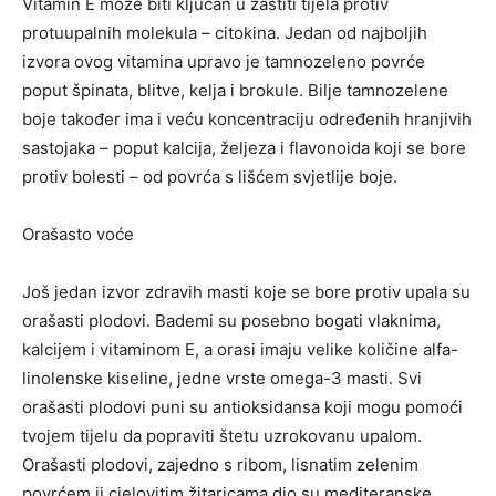
Vitamin E može biti ključan u zaštiti tijela protiv
protuupalnih molekula – citokina. Jedan od najboljih
izvora ovog vitamina upravo je tamnozeleno povrće
poput špinata, blitve, kelja i brokule. Bilje tamnozelene
boje također ima i veću koncentraciju određenih hranjivih
sastojaka – poput kalcija, željeza i flavonoida koji se bore
protiv bolesti – od povrća s lišćem svjetlije boje.
Orašasto voće
Još jedan izvor zdravih masti koje se bore protiv upala su
orašasti plodovi. Bademi su posebno bogati vlaknima,
kalcijem i vitaminom E, a orasi imaju velike količine alfa-
linolenske kiseline, jedne vrste omega-3 masti. Svi
orašasti plodovi puni su antioksidansa koji mogu pomoći
tvojem tijelu da popraviti štetu uzrokovanu upalom.
Orašasti plodovi, zajedno s ribom, lisnatim zelenim
povrćem ii cjelovitim žitaricama dio su mediteranske