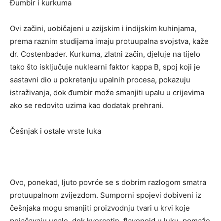
Đumbir i kurkuma
Ovi začini, uobičajeni u azijskim i indijskim kuhinjama,
prema raznim studijama imaju protuupalna svojstva, kaže
dr. Costenbader. Kurkuma, zlatni začin, djeluje na tijelo
tako što isključuje nuklearni faktor kappa B, spoj koji je
sastavni dio u pokretanju upalnih procesa, pokazuju
istraživanja, dok đumbir može smanjiti upalu u crijevima
ako se redovito uzima kao dodatak prehrani.
Češnjak i ostale vrste luka
Ovo, ponekad, ljuto povrće se s dobrim razlogom smatra
protuupalnom zvijezdom. Sumporni spojevi dobiveni iz
češnjaka mogu smanjiti proizvodnju tvari u krvi koje
pojačavaju upale, dok kvercetin, flavonoid u luku, pomaže