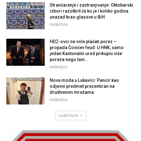
Strančarenje i zastranjivanje: Oktobarski
izbori razotkrit će ko je i koliko godina
unazad krao glasove u BiH
06/08/2026
HDZ-ovci ne vole plaćati porez –
propada Čovićev feud: U HNK, samo
jedan Kantonalni ured prikupio više
poreza nego lani…
06/08/2026
Nova moda u Lukavici: Pancir kao
odjevni predmet prezentiran na
društvenim mrežama
06/08/2026
Load more