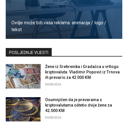
Ovdje može biti vaša reklama. animacija / logo /
tekst
Kontaktirajte nas
POSLJEDNJE VIJESTI
Žene iz Srebrenika i Gradačca u vrtlogu
kriptovaluta: Vladimir Popović iz Trnova
ih prevario za 42 000 KM
06/08/2026
Osumnjičen da je prevarama s
kriptovalutama oštetio dvije žene za
42.000 KM
06/08/2026