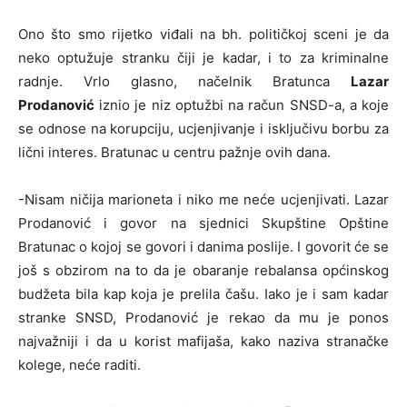
Ono što smo rijetko viđali na bh. političkoj sceni je da
neko optužuje stranku čiji je kadar, i to za kriminalne
radnje. Vrlo glasno, načelnik Bratunca
Lazar
Prodanović
iznio je niz optužbi na račun SNSD-a, a koje
se odnose na korupciju, ucjenjivanje i isključivu borbu za
lični interes. Bratunac u centru pažnje ovih dana.
-Nisam ničija marioneta i niko me neće ucjenjivati. Lazar
Prodanović i govor na sjednici Skupštine Opštine
Bratunac o kojoj se govori i danima poslije. I govorit će se
još s obzirom na to da je obaranje rebalansa općinskog
budžeta bila kap koja je prelila čašu. Iako je i sam kadar
stranke SNSD, Prodanović je rekao da mu je ponos
najvažniji i da u korist mafijaša, kako naziva stranačke
kolege, neće raditi.