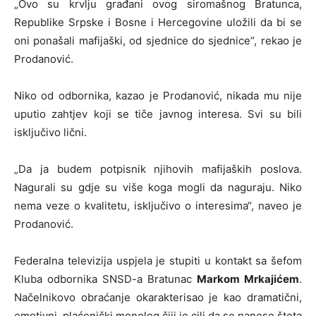
„Ovo su krvlju građani ovog siromašnog Bratunca,
Republike Srpske i Bosne i Hercegovine uložili da bi se
oni ponašali mafijaški, od sjednice do sjednice“, rekao je
Prodanović.
Niko od odbornika, kazao je Prodanović, nikada mu nije
uputio zahtjev koji se tiče javnog interesa. Svi su bili
isključivo lični.
„Da ja budem potpisnik njihovih mafijaških poslova.
Nagurali su gdje su više koga mogli da naguraju. Niko
nema veze o kvalitetu, isključivo o interesima“, naveo je
Prodanović.
Federalna televizija uspjela je stupiti u kontakt sa šefom
Kluba odbornika SNSD-a Bratunac
Markom Mrkajićem
.
Načelnikovo obraćanje okarakterisao je kao dramatični,
emotivni, plaćenički monolog čiji je cilj da se nanese šteta