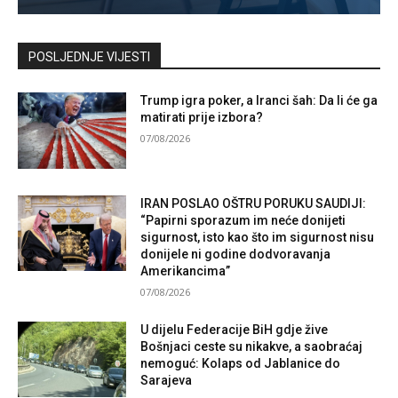
Kontaktirajte nas
POSLJEDNJE VIJESTI
Trump igra poker, a Iranci šah: Da li će ga
matirati prije izbora?
07/08/2026
IRAN POSLAO OŠTRU PORUKU SAUDIJI:
“Papirni sporazum im neće donijeti
sigurnost, isto kao što im sigurnost nisu
donijele ni godine dodvoravanja
Amerikancima”
07/08/2026
U dijelu Federacije BiH gdje žive
Bošnjaci ceste su nikakve, a saobraćaj
nemoguć: Kolaps od Jablanice do
Sarajeva