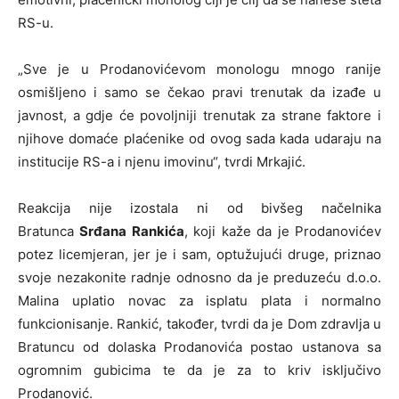
RS-u.
„Sve je u Prodanovićevom monologu mnogo ranije
osmišljeno i samo se čekao pravi trenutak da izađe u
javnost, a gdje će povoljniji trenutak za strane faktore i
njihove domaće plaćenike od ovog sada kada udaraju na
institucije RS-a i njenu imovinu“, tvrdi Mrkajić.
Reakcija nije izostala ni od bivšeg načelnika
Bratunca
Srđana Rankića
, koji kaže da je Prodanovićev
potez licemjeran, jer je i sam, optužujući druge, priznao
svoje nezakonite radnje odnosno da je preduzeću d.o.o.
Malina uplatio novac za isplatu plata i normalno
funkcionisanje. Rankić, također, tvrdi da je Dom zdravlja u
Bratuncu od dolaska Prodanovića postao ustanova sa
ogromnim gubicima te da je za to kriv isključivo
Prodanović.