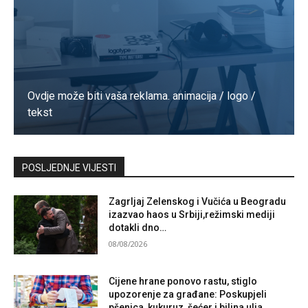
Ovdje može biti vaša reklama. animacija / logo /
tekst
Kontaktirajte nas
POSLJEDNJE VIJESTI
Zagrljaj Zelenskog i Vučića u Beogradu
izazvao haos u Srbiji,režimski mediji
dotakli dno…
08/08/2026
Cijene hrane ponovo rastu, stiglo
upozorenje za građane: Poskupjeli
pšenica, kukuruz, šećer i biljna ulja