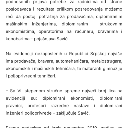
podnesenih prijava potrebe za radnicima od strane
poslodavaca i rezultata prilikom posredovanja možemo
reći da postoji potražnja za prodavačima, diplomiranim
mašinskim inženjerima, diplomiranim – strukovnim
ekonomistima, operatorima na računaru, bravarima i
konobarima – pojašnjava Savić.
Na evidenciji nezaposlenih u Republici Srpskoj najviše
ima prodavača, bravara, automehaničara, metalostrugara,
ekonomskih i mašinskih tehničara, te maturanti gimnazije
i poljoprivredni tehničari.
– Sa VII stepenom stručne spreme najveći broj lica na
evidenciji su: diplomirani ekonomisti, diplomirani
pravnici, profesori razredne nastave i diplomirani
inženjeri poljoprivrede – zaključuje Savić.
Prema podacima od kraja novembra 2019. godine na