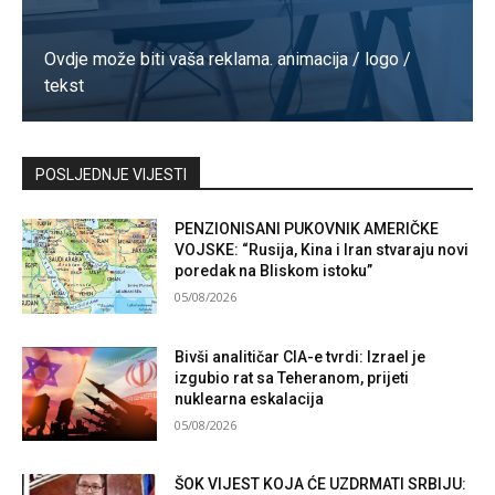
Ovdje može biti vaša reklama. animacija / logo /
tekst
Kontaktirajte nas
POSLJEDNJE VIJESTI
PENZIONISANI PUKOVNIK AMERIČKE
VOJSKE: “Rusija, Kina i Iran stvaraju novi
poredak na Bliskom istoku”
05/08/2026
Bivši analitičar CIA-e tvrdi: Izrael je
izgubio rat sa Teheranom, prijeti
nuklearna eskalacija
05/08/2026
ŠOK VIJEST KOJA ĆE UZDRMATI SRBIJU: