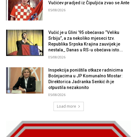
Vučićev pradjed iz Čipuljića zvao se Ante
05/08/2026
Vučić je u Glini ’95 obećavao “Veliku
Srbiju”, a za nekoliko mjeseci tzv.
Republika Srpska Krajina zauvijek je
nestala_ Danas u RS-u obećava isto...
05/08/2026
Inspekcija poništila otkaze radnicima
Bošnjacima u JP Komunalno Mostar:
Direktorica Jadranka Senkić ih je
otpustila nezakonito
05/08/2026
Load more