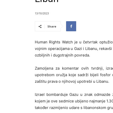
13/10/2023
Share
Human Rights Watch je u četvrtak optužio I
vojnim operacijama u Gazi i Libanu, rekavši
ozbiljnih i dugotrajnih povreda.
Zamoljena za komentar ovih tvrdnji, izra
upotrebom oružja koje sadrži bijeli fosfor
zaštitu prava o njihovoj upotrebi u Libanu.
Izrael bombarduje Gazu u znak odmazde z
kojem je ove sedmice ubijeno najmanje 1.300 
također razmijenio udare s libanonskom g