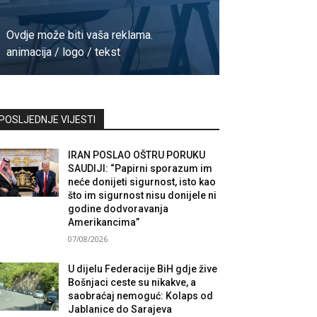
Ovdje može biti vaša reklama.
animacija / logo / tekst
Kontaktirajte nas
POSLJEDNJE VIJESTI
IRAN POSLAO OŠTRU PORUKU
SAUDIJI: “Papirni sporazum im
neće donijeti sigurnost, isto kao
što im sigurnost nisu donijele ni
godine dodvoravanja
Amerikancima”
07/08/2026
U dijelu Federacije BiH gdje žive
Bošnjaci ceste su nikakve, a
saobraćaj nemoguć: Kolaps od
Jablanice do Sarajeva