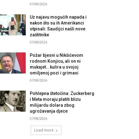
07/08/2026
Uz najavu mogućih napada i
nakon što su ih Amerikanci
otpisali: Saudijci našli nove
zaštitnike
07/08/2026
Požar bjesni u Nikšićevom
rodnom Konjicu, ali on ni
mukajet… kulira u svojoj
omiljenoj pozi i grimasi
07/08/2026
Pohlepna štetočina: Zuckerberg
i Meta moraju platiti blizu
milijardu dolara zbog
ugrožavanja djece
07/08/2026
Load more