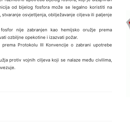
nicija od bijelog fosfora može se legalno koristiti na
stvaranje osvjetljenja, obilježavanje ciljeva ili paljenje
 fosfor nije zabranjen kao hemijsko oružje prema
i ozbiljne opekotine i izazvati požar.
em prema Protokolu III Konvencije o zabrani upotrebe
žja protiv vojnih ciljeva koji se nalaze među civilima,
avezuje.