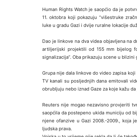
Human Rights Watch je saopćio da je potvrd
11. oktobra koji pokazuju “višestruke zračn
luke u gradu Gazi i dvije ruralne lokacije du
Dao je linkove na dva videa objavljena na 
artiljerijski projektili od 155 mm bijelog
signalizacija”. Oba prikazuju scene u blizini
Grupa nije dala linkove do video zapisa koj
TV kanali su posljednjih dana emitovali vi
obrubljuju nebo iznad Gaze za koje kažu da
Reuters nije mogao nezavisno provjeriti tvr
saopćila da postepeno ukida municiju od bi
njene ofanzive u Gazi 2008.-2009., koja je
ljudska prava.
Vojska u to vrijeme nije rekla da li će takođ