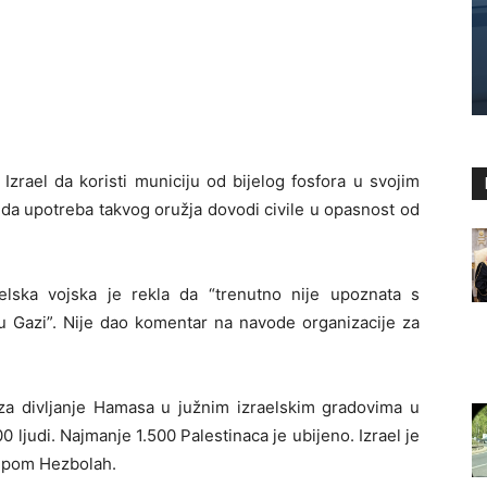
zrael da koristi municiju od bijelog fosfora u svojim
 da upotreba takvog oružja dovodi civile u opasnost od
elska vojska je rekla da “trenutno nije upoznata s
 u Gazi”. Nije dao komentar na navode organizacije za
a divljanje Hamasa u južnim izraelskim gradovima u
ljudi. Najmanje 1.500 Palestinaca je ubijeno. Izrael je
rupom Hezbolah.