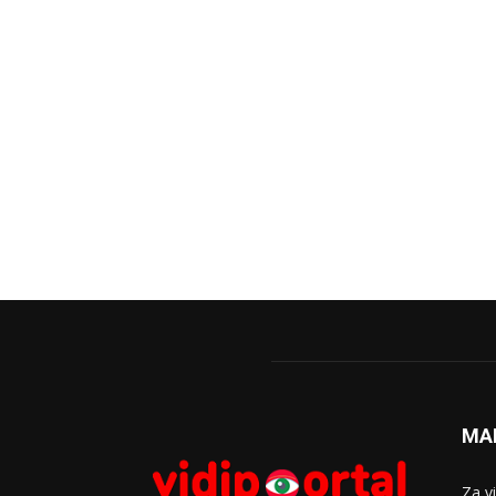
MA
Za v