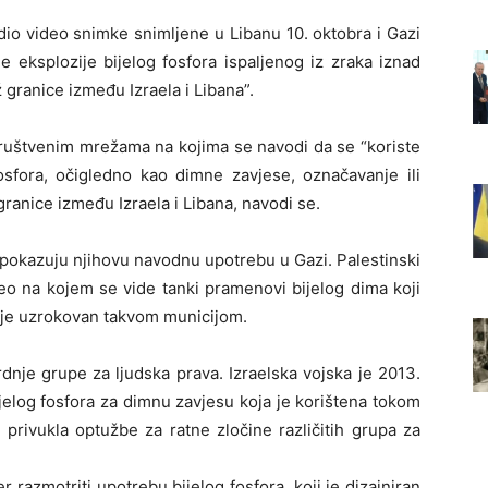
io video snimke snimljene u Libanu 10. oktobra i Gazi
e eksplozije bijelog fosfora ispaljenog iz zraka iznad
ž granice između Izraela i Libana”.
društvenim mrežama na kojima se navodi da se “koriste
 fosfora, očigledno kao dimne zavjese, označavanje ili
 granice između Izraela i Libana, navodi se.
i pokazuju njihovu navodnu upotrebu u Gazi. Palestinski
deo na kojem se vide tanki pramenovi bijelog dima koji
 je uzrokovan takvom municijom.
dnje grupe za ljudska prava. Izraelska vojska je 2013.
jelog fosfora za dimnu zavjesu koja je korištena tokom
 privukla optužbe za ratne zločine različitih grupa za
er razmotriti upotrebu bijelog fosfora, koji je dizajniran