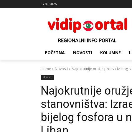
07.08.2026.
POČETNA
NOVOSTI
KOLUMNE
L
Home
Novosti
Najokrutnije oružje protiv civilnog st
Novosti
Najokrutnije oružje
stanovništva: Izra
bijelog fosfora u
Liban