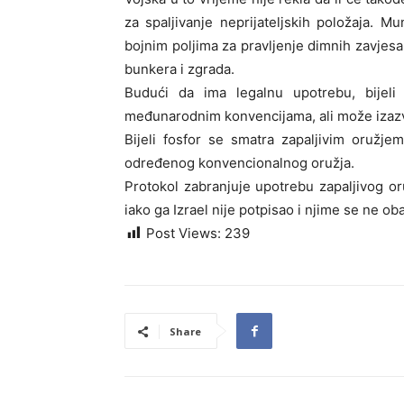
za spaljivanje neprijateljskih položaja. Mu
bojnim poljima za pravljenje dimnih zavjesa, 
bunkera i zgrada.
Budući da ima legalnu upotrebu, bijeli
međunarodnim konvencijama, ali može izazvat
Bijeli fosfor se smatra zapaljivim oružj
određenog konvencionalnog oružja.
Protokol zabranjuje upotrebu zapaljivog oru
iako ga Izrael nije potpisao i njime se ne ob
Post Views:
239
Share