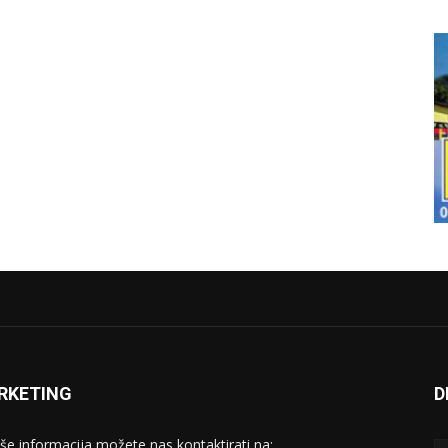
RKETING
D
iše informacija možete nas kontaktirati na: