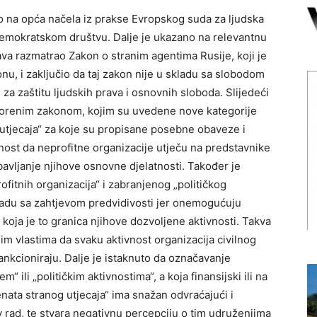
o na opća načela iz prakse Evropskog suda za ljudska
demokratskom društvu. Dalje je ukazano na relevantnu
ava razmatrao Zakon o stranim agentima Rusije, koji je
, i zaključio da taj zakon nije u skladu sa slobodom
 za zaštitu ljudskih prava i osnovnih sloboda. Slijedeći
osporenim zakonom, kojim su uvedene nove kategorije
h utjecaja“ za koje su propisane posebne obaveze i
ost da neprofitne organizacije utječu na predstavnike
obavljanje njihove osnovne djelatnosti. Također je
fitnih organizacija“ i zabranjenog „političkog
 skladu sa zahtjevom predvidivosti jer onemogućuju
koja je to granica njihove dozvoljene aktivnosti. Takva
im vlastima da svaku aktivnost organizacija civilnog
sankcioniraju. Dalje je istaknuto da označavanje
“ ili „političkim aktivnostima“, a koja finansijski ili na
nata stranog utjecaja“ ima snažan odvraćajući i
ov rad, te stvara negativnu percepciju o tim udruženjima