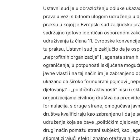
Ustavni sud je u obrazloženju odluke ukaza
prava u vezi s bitnom ulogom udruženja u 
praksu u kojoj je Evropski sud za ljudska pr
sadržajno gotovo identičan osporenom zakonu
udruživanja iz člana 11. Evropske konvencije
tu praksu, Ustavni sud je zaključio da je 
„neprofitnih organizacija“ i „agenata strani
ograničenja, u potpunosti isključena mogućn
javne vlasti i na taj način im je zabranjeno 
ukazano da široko formulirani pojmovi „nepro
djelovanja“ i „političkih aktivnosti“ nisu u
organizacijama civilnog društva da predvide 
formulacija, s druge strane, omogućava javn
društva kvalificiraju kao zabranjenu i da je 
udruženja koja se bave „političkim djelovanjem
drugi način pomažu strani subjekti, kao „age
stigmatizirajući efekt i znatno otežava njih