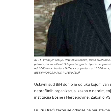
(D-L) : Premijeri Srbije i Republike Srpske, Mirko Cvetkovic
privredi, danas u Palati Srbije u Beogradu. Sporazum predv
od 1.000 evra i traktore IMT-a sa popustom od 2.000 evra, a
(BETAPHOTO/MARKO RUPENA/ZM)
Ustavni sud BiH donio je odluku kojom van s
neprofitnih organizacija, zakon o neprimjen
institucija Bosne i Hercegovine, Zakon o V
Drugi i treći zakon se odnose na neustavn