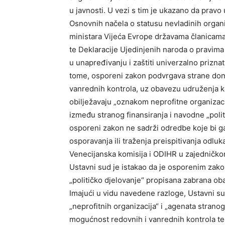
u javnosti. U vezi s tim je ukazano da pravo
Osnovnih načela o statusu nevladinih organ
ministara Vijeća Evrope državama članicama
te Deklaracije Ujedinjenih naroda o pravima
u unapređivanju i zaštiti univerzalno prizna
tome, osporeni zakon podvrgava strane dona
vanrednih kontrola, uz obavezu udruženja ko
obilježavaju „oznakom neprofitne organizacij
između stranog finansiranja i navodne „politi
osporeni zakon ne sadrži odredbe koje bi ga
osporavanja ili traženja preispitivanja odlu
Venecijanska komisija i ODIHR u zajedničk
Ustavni sud je istakao da je osporenim zakono
„političko djelovanje“ propisana zabrana oba
Imajući u vidu navedene razloge, Ustavni su
„neprofitnih organizacija“ i „agenata stranog 
mogućnost redovnih i vanrednih kontrola te