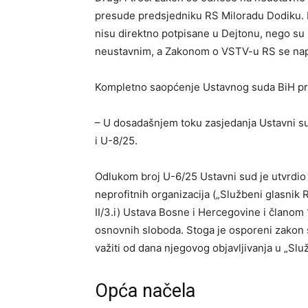
presude predsjedniku RS Miloradu Dodiku. D
nisu direktno potpisane u Dejtonu, nego su 
neustavnim, a Zakonom o VSTV-u RS se napr
Kompletno saopćenje Ustavnog suda BiH pr
– U dosadašnjem toku zasjedanja Ustavni su
i U-8/25.
Odlukom broj U-6/25 Ustavni sud je utvrdio
neprofitnih organizacija („Službeni glasnik 
II/3.i) Ustava Bosne i Hercegovine i članom 
osnovnih sloboda. Stoga je osporeni zakon s
važiti od dana njegovog objavljivanja u „Sl
Opća načela