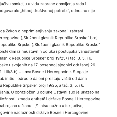
jučivu sankciju u vidu zabrane obavljanja rada i
odgovaralo „hitnoj društvenoj potrebi“, odnosno nije
 da Zakon o neprimjenjivanju zakona i zabrani
Hercegovine („Službeni glasnik Republike Srpske“ broj
Republike Srpske („Službeni glasnik Republike Srpske“
oisteklim iz neustavnih odluka i postupaka vanustavnih
asnik Republike Srpske“ broj 19/25) i tač. 3, 5. i 6.
ske usvojenih na 17. posebnoj sjednici održanoj 26.
2. i III/3.b) Ustava Bosne i Hercegovine. Stoga je
 initio i odredio da oni prestaju važiti od dana
Republike Srpske“ broj 19/25, a tač. 3, 5. i 6.
janja. U obrazloženju odluke Ustavni sud je ukazao na
adležnosti između entitetā i države Bosne i Hercegovine
 nabrojana u članu III/1. nisu nužno u isključivoj
cegovine nadležnosti države Bosne i Hercegovine