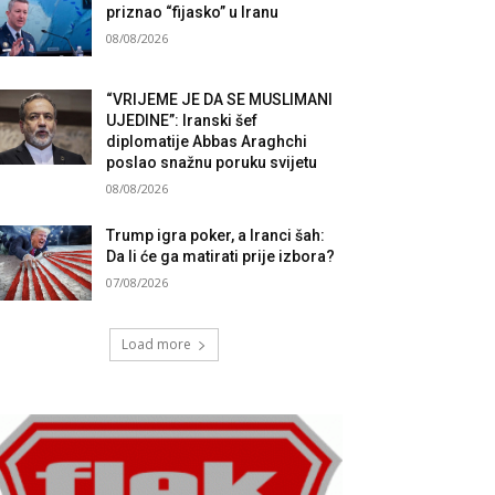
priznao “fijasko” u Iranu
08/08/2026
“VRIJEME JE DA SE MUSLIMANI
UJEDINE”: Iranski šef
diplomatije Abbas Araghchi
poslao snažnu poruku svijetu
08/08/2026
Trump igra poker, a Iranci šah:
Da li će ga matirati prije izbora?
07/08/2026
Load more