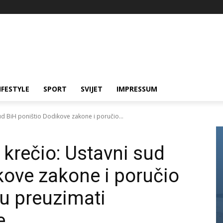
IFESTYLE
SPORT
SVIJET
IMPRESSUM
ud BiH poništio Dodikove zakone i poručio...
 krečio: Ustavni sud
kove zakone i poručio
gu preuzimati
e