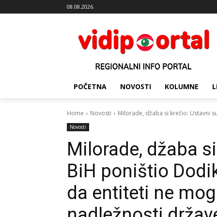
08.08.2026.
POČETNA
NOVOSTI
KOLUMNE
L
Home
Novosti
Milorade, džaba si krečio: Ustavni s
Novosti
Milorade, džaba si
BiH poništio Dodi
da entiteti ne mo
nadležnosti držav