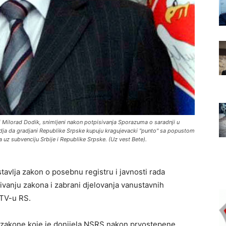
 i Milorad Dodik, snimljeni nakon potpisivanja Sporazuma o saradnji u
idja da gradjani Republike Srpske kupuju kragujevacki "punto" sa popustom
 uz subvenciju Srbije i Republike Srpske. (Uz vest Bete).
tavlja zakon o posebnu registru i javnosti rada
jivanju zakona i zabrani djelovanja vanustavnih
STV-u RS.
e zakone koje je donijela NSRS nakon prvostepene