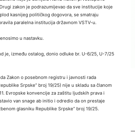
rugi zakon je podrazumijevao da sve institucije koje
plod kasnijeg političkog dogovora, se smatraju
avila paralelna institucija državnom VSTV-u.
enosimo u nastavku.
d je, između ostalog, donio odluke br. U-6/25, U-7/25
 da Zakon o posebnom registru i javnosti rada
Republike Srpske“ broj 19/25) nije u skladu sa članom
11. Evropske konvencije za zaštitu ljudskih prava i
tavio van snage ab initio i odredio da on prestaje
užbenom glasniku Republike Srpske“ broj 19/25.