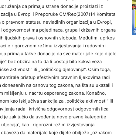
 udruženja da primaju strane donacije proizlazi iz
izacija u Evropi i Preporuke CM/Rec(2007)14 Komiteta
 o pravnom statusu nevladinih organizacija u Evropi,
 i odgovornostima pojedinaca, grupa i državnih organa
tih ljudskih prava i osnovnih sloboda. Međutim, uprkos
cije rigoroznom režimu izvještavanja i redovnih i
ja primaju takve donacije da sve materijale koje dijele
e“ bez obzira na to da li postoji bilo kakva veza
čke aktivnosti“ ili „političkog djelovanja“. Osim toga,
rantirale pristup efektivnim pravnim lijekovima radi
ka donesenih na osnovu tog zakona, na šta su ukazali i
om mišljenju u nacrtu osporenog zakona. Konačno,
m kao isključiva sankcija za „političke aktivnosti“ ili
vljanja rada i krivična odgovornost odgovornih lica.
d je zaključio da uvođenje nove pravne kategorije
utjecaja“, kao i rigorozni režim izvještavanja,
 obaveza da materijale koje dijele obilježe „oznakom