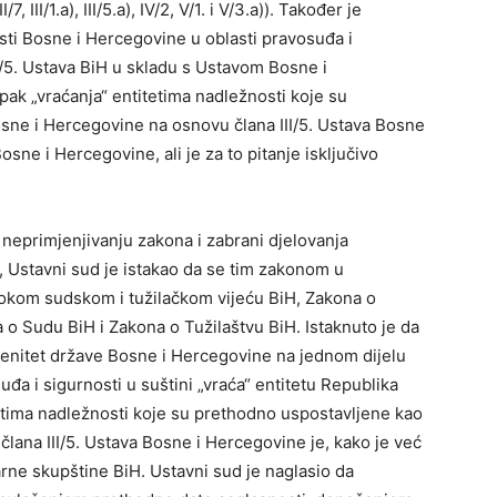
, III/1.a), III/5.a), IV/2, V/1. i V/3.a)). Također je
ti Bosne i Hercegovine u oblasti pravosuđa i
I/5. Ustava BiH u skladu s Ustavom Bosne i
ak „vraćanja“ entitetima nadležnosti koje su
ne i Hercegovine na osnovu člana III/5. Ustava Bosne
sne i Hercegovine, ali je za to pitanje isključivo
neprimjenjivanju zakona i zabrani djelovanja
, Ustavni sud je istakao da se tim zakonom u
sokom sudskom i tužilačkom vijeću BiH, Zakona o
a o Sudu BiH i Zakona o Tužilaštvu BiH. Istaknuto je da
erenitet države Bosne i Hercegovine na jednom dijelu
suđa i sigurnosti u suštini „vraća“ entitetu Republika
etima nadležnosti koje su prethodno uspostavljene kao
ana III/5. Ustava Bosne i Hercegovine je, kako je već
arne skupštine BiH. Ustavni sud je naglasio da