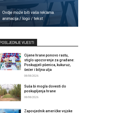
Ovdje može biti vaša reklama.
animacija / logo / tekst
Kontaktirajte nas
POSLJEDNJE VIJESTI
Cijene hrane ponovo rastu,
stiglo upozorenje za građane:
Poskupjeli pšenica, kukuruz,
šećer i biljna ulja
08/08/2026
Suša bi mogla dovesti do
poskupljenja hrane
08/08/2026
Zapovjednik američke vojske