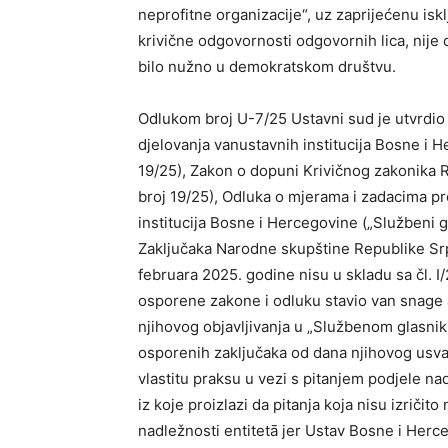
neprofitne organizacije“, uz zaprijećenu iskl
krivične odgovornosti odgovornih lica, nije 
bilo nužno u demokratskom društvu.
Odlukom broj U-7/25 Ustavni sud je utvrdio
djelovanja vanustavnih institucija Bosne i 
19/25), Zakon o dopuni Krivičnog zakonika 
broj 19/25), Odluka o mjerama i zadacima pr
institucija Bosne i Hercegovine („Službeni gl
Zaključaka Narodne skupštine Republike Srp
februara 2025. godine nisu u skladu sa čl. I/
osporene zakone i odluku stavio van snage ab
njihovog objavljivanja u „Službenom glasniku 
osporenih zaključaka od dana njihovog usva
vlastitu praksu u vezi s pitanjem podjele n
iz koje proizlazi da pitanja koja nisu izričito
nadležnosti entitetā jer Ustav Bosne i Her