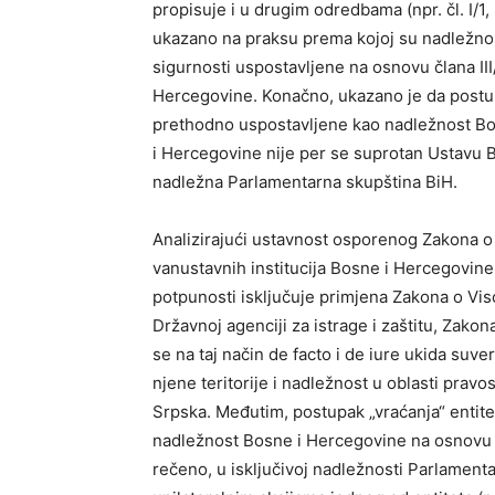
propisuje i u drugim odredbama (npr. čl. I/1, II/7
ukazano na praksu prema kojoj su nadležnos
sigurnosti uspostavljene na osnovu člana II
Hercegovine. Konačno, ukazano je da postup
prethodno uspostavljene kao nadležnost Bos
i Hercegovine nije per se suprotan Ustavu Bo
nadležna Parlamentarna skupština BiH.
Analizirajući ustavnost osporenog Zakona o 
vanustavnih institucija Bosne i Hercegovine
potpunosti isključuje primjena Zakona o Vi
Državnoj agenciji za istrage i zaštitu, Zakon
se na taj način de facto i de iure ukida suv
njene teritorije i nadležnost u oblasti pravo
Srpska. Međutim, postupak „vraćanja“ entit
nadležnost Bosne i Hercegovine na osnovu čl
rečeno, u isključivoj nadležnosti Parlament