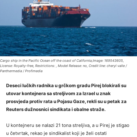
Cargo ship in the Pacific Ocean off the coast of California,Image: 169543605,
License: Royalty-free, Restrictions: , Model Release: no, Credit line: cheryl valle /
Panthermedia / Profimedia
Deseci lučkih radnika u grčkom gradu Pirej blokirali su
utovar kontejnera sa streljivom za Izrael u znak
prosvjeda protiv rata u Pojasu Gaze, rekli su u petak za
Reuters dužnosnici sindikata i obalne straže.
U kontejneru se nalazi 21 tona streljiva, a u Pirej je stigao
u četvrtak, rekao je sindikalist koji je želi ostati