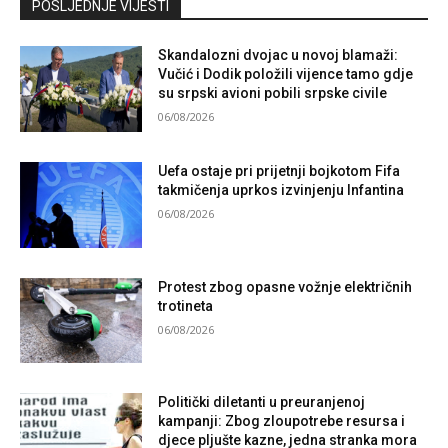
POSLJEDNJE VIJESTI
Skandalozni dvojac u novoj blamaži:
Vučić i Dodik položili vijence tamo gdje
su srpski avioni pobili srpske civile
06/08/2026
Uefa ostaje pri prijetnji bojkotom Fifa
takmičenja uprkos izvinjenju Infantina
06/08/2026
Protest zbog opasne vožnje električnih
trotineta
06/08/2026
Politički diletanti u preuranjenoj
kampanji: Zbog zloupotrebe resursa i
djece pljušte kazne, jedna stranka mora