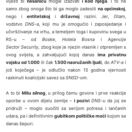
vijesti bi
nesanicu
mogle izazvati
i kod njega
. I to ne
samo zbog onoga što bi ga moglo zadesiti
na općinskoj
,
nego i
entitetskoj
i
državnoj
razini. Jer, čitam,
vodstvo
DNS-a
, koji mu je omogućio i zaposjedanje i
učvršćivanje na vrhu, a temeljem toga i kupovinu svega u
RS-u – od
Boske
,
Hotela Bosna
i
Agencije
Sector Security
, zbog koje je njezin vlasnik i otpremljen s
ovog svijeta, a zahvaljujući kojoj danas
ima privatnu
vojsku od 1.000
ili čak
1.500 naoružanih ljudi
, do
ATV-a
i
još koječega – je odlučilo nakon 15 godina vjernosti
raskinuti koalicijski savez sa
SNSD-om.
A to bi
Milu silnog
, u prilog čemu govore i prve reakcije
oporbe u ovom dijelu zemlje –
i pozivi
DNS-u
da joj se
pridruži – moglo suočiti sa serijom potresa i lančanih
udara, pa i definitivnim
gubitkom političke moći
kojom se
danas šepuri.