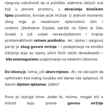
njegovoj odlučnosti da iz političke utakmice isključi sve
koji u javnom prostoru, u
obraćanju biračkom
tijelu
posebice, koriste jezik mržnje. U jednom momentu
zbog toga je nesanicom opterećeno bilo i
vodstvo
Ujedinjene Srpske
, partije na čijem je čelu
čovjek s još uvijek nerasvijetljenom i krajnje
problematičnom
ratnom prošlošću
. Jer, njemu i njegovoj
partiji je
zbog govora mržnje
– i podsjećanja na etničko
čišćenje koje su njemu slični činili ratnih devedesetih –
bilo onemogućeno
sudjelovanje na lokalnim izborima.
Do izbora je
, istina, još
skoro mjesec
. Ali, ne vjerujem da
optimizam kod malog čovjeka već danas nije splasnuo. Ili
barem
dijelom splasnuo
. Zašto?
Puno je razloga tome. Jedan bi, recimo, mogao biti u
milosti koju prema
govoru mržnje