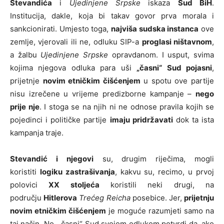
Stevandića
i
Ujedinjene Srpske
iskaza
Sud BiH
.
Institucija, dakle, koja bi takav govor prva morala i
sankcionirati. Umjesto toga,
najviša sudska instanca
ove
zemlje, vjerovali ili ne, odluku SIP-a
proglasi ništavnom
,
a žalbu
Ujedinjene Srpske
opravdanom. I usput, svima
kojima njegova odluka para uši
„časni“ Sud pojasni
,
prijetnje
novim etničkim čišćenjem
u spotu ove partije
nisu izrečene u vrijeme predizborne kampanje –
nego
prije nje
. I stoga se na njih ni ne odnose pravila kojih se
pojedinci i političke partije
imaju pridržavati
dok ta ista
kampanja traje.
Stevandić i njegovi
su, drugim riječima, mogli
koristiti
logiku zastrašivanja
, kakvu su, recimo, u prvoj
polovici
XX stoljeća
koristili neki drugi, na
području
Hitlerova
Trećeg Reicha
posebice. Jer,
prijetnju
novim etničkim čišćenjem
je moguće razumjeti samo na
taj način. No, „časni“ Sud svojom odlukom potvrdi da, ako