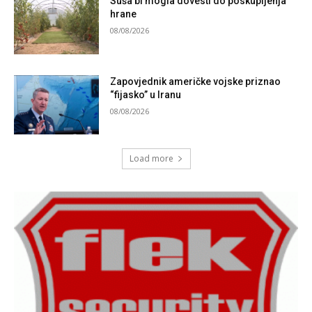
Suša bi mogla dovesti do poskupljenja
hrane
08/08/2026
Zapovjednik američke vojske priznao
“fijasko” u Iranu
08/08/2026
Load more