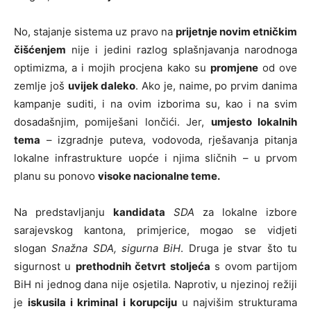
No, stajanje sistema uz pravo na
prijetnje novim etničkim
čišćenjem
nije i jedini razlog splašnjavanja narodnoga
optimizma, a i mojih procjena kako su
promjene
od ove
zemlje još
uvijek daleko
. Ako je, naime, po prvim danima
kampanje suditi, i na ovim izborima su, kao i na svim
dosadašnjim, pomiješani lončići. Jer,
umjesto lokalnih
tema
– izgradnje puteva, vodovoda, rješavanja pitanja
lokalne infrastrukture uopće i njima sličnih – u prvom
planu su ponovo
visoke nacionalne teme.
Na predstavljanju
kandidata
SDA
za lokalne izbore
sarajevskog kantona, primjerice, mogao se vidjeti
slogan
Snažna SDA, sigurna BiH
. Druga je stvar što tu
sigurnost u
prethodnih četvrt stoljeća
s ovom partijom
BiH ni jednog dana nije osjetila. Naprotiv, u njezinoj režiji
je
iskusila i kriminal i korupciju
u najvišim strukturama