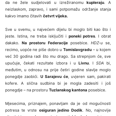
da ne žele sudjelovati u izrežiranomu
kupleraju
. A
neizlaskom, zapravo, i sami potpomažu održanje stanja
kakvo imamo čitavih
četvrt vijeka.
Sve u svemu, u najvećem dijelu bi moglo biti kao što i
jeste. Istina, ne treba isključiti i
poneki potres
. I obrat
dakako.
Na prostoru Federacije
posebice.
HDZ-u
se,
recimo, uopće ne piše dobro u
Tomislavgradu
– u kojem
već 30 godina radi što mu drago. Sa strepnjom će, sve
upućuje, čekati rezultate izbora i u
Livnu
. I
SDA
bi,
međutim, u odnosu na prije četiri godine slavlje moglo
ponegdje zaobići.
U Sarajevu će
, uvjeren sam, pakirati
kofere. A slična sudbina bi je mogla zadesiti i još
ponegdje – na prostoru
Tuzlanskog kantona
posebice.
Mjesecima, priznajem, ponavljam da je od mogućnosti
potresa te vrste
osiguran jedino Dodik
. No, najnovije