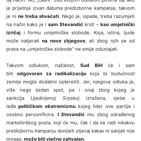
je prijetnja izvan datuma predizborne kampanje, takvom
je ni
ne treba shvaćati
. Nego je, ispade, treba razumjeti
na način kako je i
sam Stevandić
krsti –
kao umjetnički
izričaj
i formu umjetničke slobode. Koja, istina, ljude
može natjerati
na nove zbjegove
, ali zbog njih se od
prava na „umjetničke slobode“ ne smije odustajati.
Takvom odlukom, nažalost,
Sud BiH
će i sam
biti
odgovoran za radikalizaciju
koja bi budućnost
zemlje mogla dodatno opteretiti. Jer, njegova odluka je,
više nego ijedan spot, pa i onaj zbog kojeg je
sankcija
Ujedinjenoj Srpskoj
izrečena, vjetar u
leđa
političkom ekstremizmu
kojeg lider ove partije i
osobno personificira.
I Stevandić
mu zbog odrađenog
marketinškog posla, koji će mu, čak i da ne radi nikakvu
predizbornu kampanju donijeti utjecaj kakav ni sanjati nije
mogao,
može biti vječno zahvalan.