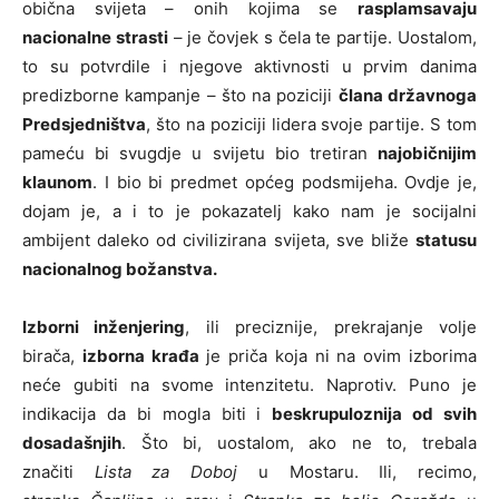
obična svijeta – onih kojima se
rasplamsavaju
nacionalne strasti
– je čovjek s čela te partije. Uostalom,
to su potvrdile i njegove aktivnosti u prvim danima
predizborne kampanje – što na poziciji
člana državnoga
Predsjedništva
, što na poziciji lidera svoje partije. S tom
pameću bi svugdje u svijetu bio tretiran
najobičnijim
klaunom
. I bio bi predmet općeg podsmijeha. Ovdje je,
dojam je, a i to je pokazatelj kako nam je socijalni
ambijent daleko od civilizirana svijeta, sve bliže
statusu
nacionalnog božanstva.
Izborni inženjering
, ili preciznije, prekrajanje volje
birača,
izborna krađa
je priča koja ni na ovim izborima
neće gubiti na svome intenzitetu. Naprotiv. Puno je
indikacija da bi mogla biti i
beskrupuloznija od svih
dosadašnjih
. Što bi, uostalom, ako ne to, trebala
značiti
Lista za Doboj
u Mostaru. Ili, recimo,