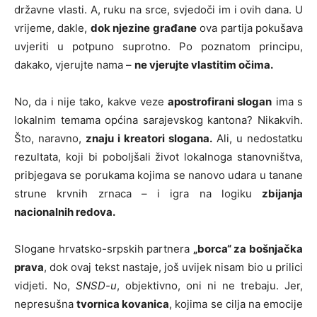
državne vlasti. A, ruku na srce, svjedoči im i ovih dana. U
vrijeme, dakle,
dok njezine građane
ova partija pokušava
uvjeriti u potpuno suprotno. Po poznatom principu,
dakako, vjerujte nama –
ne vjerujte vlastitim očima.
No, da i nije tako, kakve veze
apostrofirani slogan
ima s
lokalnim temama općina sarajevskog kantona? Nikakvih.
Što, naravno,
znaju i kreatori slogana.
Ali, u nedostatku
rezultata, koji bi poboljšali život lokalnoga stanovništva,
pribjegava se porukama kojima se nanovo udara u tanane
strune krvnih zrnaca – i igra na logiku
zbijanja
nacionalnih redova.
Slogane hrvatsko-srpskih partnera
„borca“ za bošnjačka
prava
, dok ovaj tekst nastaje, još uvijek nisam bio u prilici
vidjeti. No,
SNSD-u
, objektivno, oni ni ne trebaju. Jer,
nepresušna
tvornica kovanica
, kojima se cilja na emocije