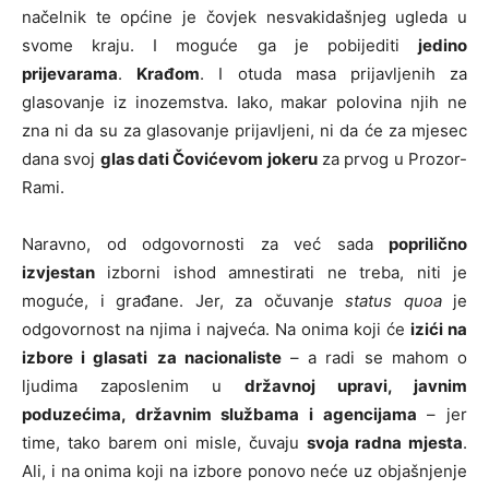
načelnik te općine je čovjek nesvakidašnjeg ugleda u
svome kraju. I moguće ga je pobijediti
jedino
prijevarama
.
Krađom
. I otuda masa prijavljenih za
glasovanje iz inozemstva. Iako, makar polovina njih ne
zna ni da su za glasovanje prijavljeni, ni da će za mjesec
dana svoj
glas dati Čovićevom jokeru
za prvog u Prozor-
Rami.
Naravno, od odgovornosti za već sada
poprilično
izvjestan
izborni ishod amnestirati ne treba, niti je
moguće, i građane. Jer, za očuvanje
status quoa
je
odgovornost na njima i najveća. Na onima koji će
izići na
izbore i glasati
za nacionaliste
– a radi se mahom o
ljudima zaposlenim u
državnoj upravi, javnim
poduzećima, državnim službama i agencijama
– jer
time, tako barem oni misle, čuvaju
svoja radna mjesta
.
Ali, i na onima koji na izbore ponovo neće uz objašnjenje