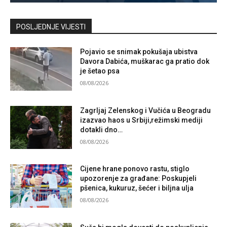
Kontaktirajte nas
POSLJEDNJE VIJESTI
Pojavio se snimak pokušaja ubistva
Davora Dabića, muškarac ga pratio dok
je šetao psa
08/08/2026
Zagrljaj Zelenskog i Vučića u Beogradu
izazvao haos u Srbiji,režimski mediji
dotakli dno…
08/08/2026
Cijene hrane ponovo rastu, stiglo
upozorenje za građane: Poskupjeli
pšenica, kukuruz, šećer i biljna ulja
08/08/2026