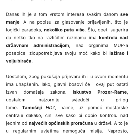
Danas ih je s tom vrstom interesa svakim danom
sve
manje
. A na popisu za glasovanje prijavljenih, što je
logički paradoks,
nekoliko puta više
. Što, opet, sugerira
da netko tko na različitim razinama ima
kontrolu nad
državnom administracijom
, nad organima MUP-a
posebice, zloupotrebljava svoju moć kako bi
lažirao i
volju birača.
Uostalom, zbog pokušaja prijevara ih i u ovom momentu
ima uhapšenih. Iako, glavni bosovi će i ovaj put ostati
izvan domašaja zakona.
Iskustvo Prozor-Rame
,
uostalom, najzornije svjedoči u prilog
tome.
Tamošnji
HDZ
, naime, uz pomoć mostarske
centrale dakako, čini sve kako bi dobio kontrolu nad
jednim od
najvećih općinskih proračuna
u državi. A to je
u regularnim uvjetima nemoguća misija. Naprosto,