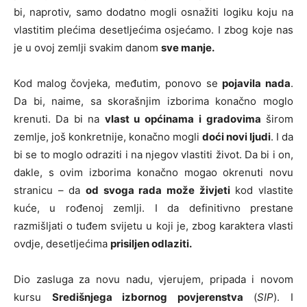
bi, naprotiv, samo dodatno mogli osnažiti logiku koju na
vlastitim plećima desetljećima osjećamo. I zbog koje nas
je u ovoj zemlji svakim danom
sve manje.
Kod malog čovjeka, međutim, ponovo se
pojavila nada
.
Da bi, naime, sa skorašnjim izborima konačno moglo
krenuti. Da bi na
vlast u općinama
i gradovima
širom
zemlje, još konkretnije, konačno mogli
doći novi ljudi
. I da
bi se to moglo odraziti i na njegov vlastiti život. Da bi i on,
dakle, s ovim izborima konačno mogao okrenuti novu
stranicu – da
od svoga rada može živjeti
kod vlastite
kuće, u rođenoj zemlji. I da definitivno prestane
razmišljati o tuđem svijetu u koji je, zbog karaktera vlasti
ovdje, desetljećima
prisiljen odlaziti.
Dio zasluga za novu nadu, vjerujem, pripada i novom
kursu
Središnjega izbornog povjerenstva
(
SIP
). I