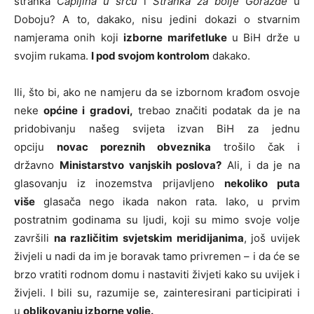
stranka
Čapljina u srcu
i
Stranka za bolje Goražde
u
Doboju? A to, dakako, nisu jedini dokazi o stvarnim
namjerama onih koji
izborne marifetluke
u BiH drže u
svojim rukama.
I pod svojom kontrolom
dakako.
Ili, što bi, ako ne namjeru da se izbornom krađom osvoje
neke
općine i gradovi,
trebao značiti podatak da je na
pridobivanju našeg svijeta izvan BiH za jednu
opciju
novac poreznih obveznika
trošilo čak i
državno
Ministarstvo vanjskih poslova?
Ali, i da je na
glasovanju iz inozemstva prijavljeno
nekoliko puta
više
glasača nego ikada nakon rata. Iako, u prvim
postratnim godinama su ljudi, koji su mimo svoje volje
završili
na različitim svjetskim meridijanima
, još uvijek
živjeli u nadi da im je boravak tamo privremen – i da će se
brzo vratiti rodnom domu i nastaviti živjeti kako su uvijek i
živjeli. I bili su, razumije se, zainteresirani participirati i
u
oblikovanju izborne volje.