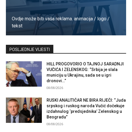
Ovdje može biti vaša reklama. animacija / logo /
tekst
Kontaktirajte nas
POSLJEDNJE VIJESTI
HILL PROGOVORIO O TAJNOJ SARADNJI
VUČIĆA I ZELENSKOG: “Srbija je slala
municiju u Ukrajinu, sada se u igri
dronovi…”
08/08/2026
RUSKI ANALITIČAR NE BIRA RIJEČI: “Juda
srpskog i ruskog naroda Vučić dočekuje
izdahnulog ‘predsjednika’ Zelenskog u
Beogradu”
08/08/2026