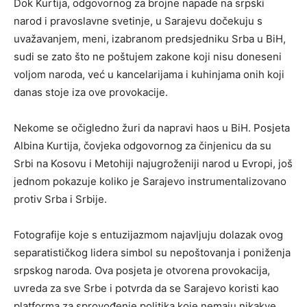
Dok Kurtija, odgovornog za brojne napade na srpski
narod i pravoslavne svetinje, u Sarajevu dočekuju s
uvažavanjem, meni, izabranom predsjedniku Srba u BiH,
sudi se zato što ne poštujem zakone koji nisu doneseni
voljom naroda, već u kancelarijama i kuhinjama onih koji
danas stoje iza ove provokacije.
Nekome se očigledno žuri da napravi haos u BiH. Posjeta
Albina Kurtija, čovjeka odgovornog za činjenicu da su
Srbi na Kosovu i Metohiji najugroženiji narod u Evropi, još
jednom pokazuje koliko je Sarajevo instrumentalizovano
protiv Srba i Srbije.
Fotografije koje s entuzijazmom najavljuju dolazak ovog
separatističkog lidera simbol su nepoštovanja i poniženja
srpskog naroda. Ova posjeta je otvorena provokacija,
uvreda za sve Srbe i potvrda da se Sarajevo koristi kao
platforma za sprovođenje politika koje nemaju nikakve