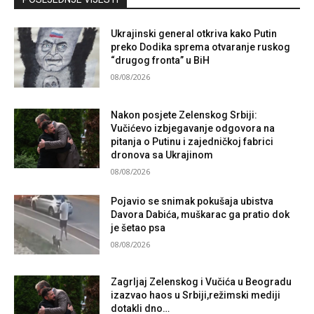
Ukrajinski general otkriva kako Putin
preko Dodika sprema otvaranje ruskog
“drugog fronta” u BiH
08/08/2026
Nakon posjete Zelenskog Srbiji:
Vučićevo izbjegavanje odgovora na
pitanja o Putinu i zajedničkoj fabrici
dronova sa Ukrajinom
08/08/2026
Pojavio se snimak pokušaja ubistva
Davora Dabića, muškarac ga pratio dok
je šetao psa
08/08/2026
Zagrljaj Zelenskog i Vučića u Beogradu
izazvao haos u Srbiji,režimski mediji
dotakli dno…