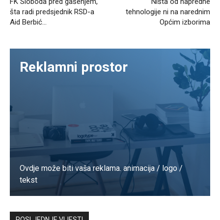
FK Sloboda pred gašenjem,
Ništa od napredne
šta radi predsjednik RSD-a
tehnologije ni na narednim
Aid Berbić…
Općim izborima
Reklamni prostor
Ovdje može biti vaša reklama. animacija / logo /
tekst
Kontaktirajte nas
POSLJEDNJE VIJESTI