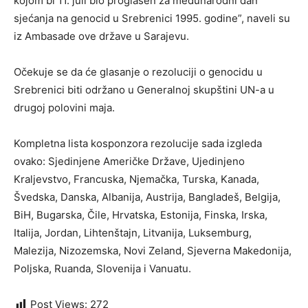
kojom bi 11. juli bio proglašen za međunarodni dan
sjećanja na genocid u Srebrenici 1995. godine”, naveli su
iz Ambasade ove države u Sarajevu.
Očekuje se da će glasanje o rezoluciji o genocidu u
Srebrenici biti održano u Generalnoj skupštini UN-a u
drugoj polovini maja.
Kompletna lista kosponzora rezolucije sada izgleda
ovako: Sjedinjene Američke Države, Ujedinjeno
Kraljevstvo, Francuska, Njemačka, Turska, Kanada,
Švedska, Danska, Albanija, Austrija, Bangladeš, Belgija,
BiH, Bugarska, Čile, Hrvatska, Estonija, Finska, Irska,
Italija, Jordan, Lihtenštajn, Litvanija, Luksemburg,
Malezija, Nizozemska, Novi Zeland, Sjeverna Makedonija,
Poljska, Ruanda, Slovenija i Vanuatu.
Post Views:
272