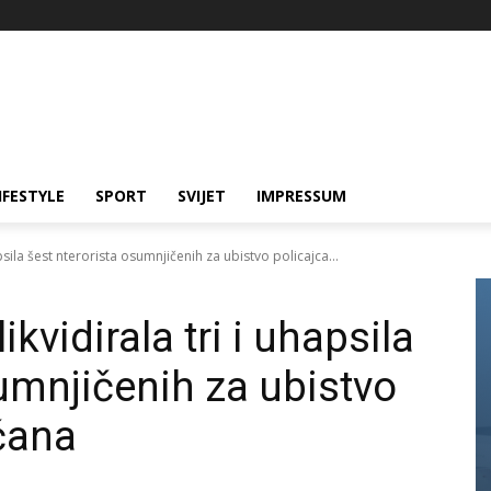
IFESTYLE
SPORT
SVIJET
IMPRESSUM
apsila šest nterorista osumnjičenih za ubistvo policajca...
ikvidirala tri i uhapsila
sumnjičenih za ubistvo
čana