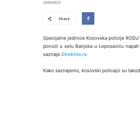
24/09/2023
Share
Specijalne jedinice Kosovska policije ROSU us
ponoći u selu Banjska u Leposaviću napali 
saznaje
Direktno.rs.
Kako saznajemo, kosovski policajci su tako