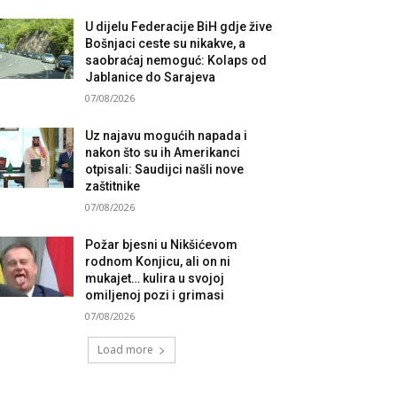
U dijelu Federacije BiH gdje žive
Bošnjaci ceste su nikakve, a
saobraćaj nemoguć: Kolaps od
Jablanice do Sarajeva
07/08/2026
Uz najavu mogućih napada i
nakon što su ih Amerikanci
otpisali: Saudijci našli nove
zaštitnike
07/08/2026
Požar bjesni u Nikšićevom
rodnom Konjicu, ali on ni
mukajet… kulira u svojoj
omiljenoj pozi i grimasi
07/08/2026
Load more