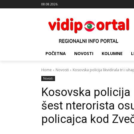
08.08.2026.
POČETNA
NOVOSTI
KOLUMNE
L
Home
Novosti
Kosovska policija likvidirala tri i uh
Novosti
Kosovska policija l
šest nterorista o
policajca kod Zve