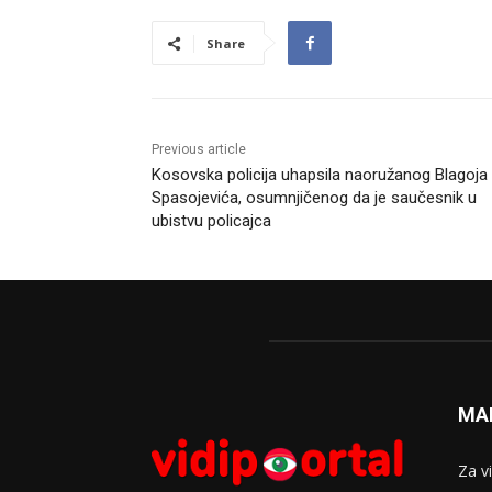
Share
Previous article
Kosovska policija uhapsila naoružanog Blagoja
Spasojevića, osumnjičenog da je saučesnik u
ubistvu policajca
MA
Za v