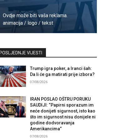
Ovdje može biti vaša reklama.
animacija / logo / tekst
Kontaktirajte nas
POSLJEDNJE VIJESTI
Trump igra poker, a Iranci šah:
Da li će ga matirati prije izbora?
07/08/2026
IRAN POSLAO OŠTRU PORUKU
SAUDIJI: “Papirni sporazum im
neće donijeti sigurnost, isto kao
što im sigurnost nisu donijele ni
godine dodvoravanja
Amerikancima”
07/08/2026