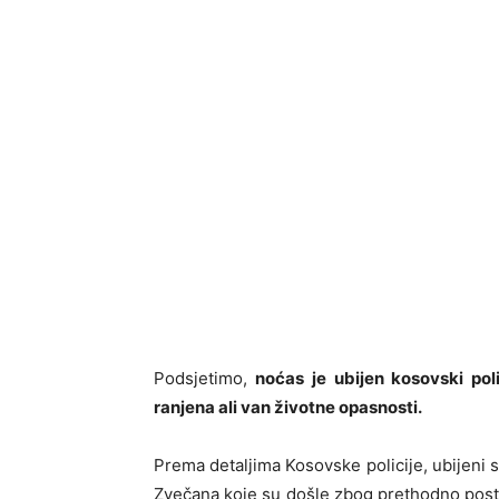
Podsjetimo,
noćas je ubijen kosovski poli
ranjena ali van životne opasnosti.
Prema detaljima Kosovske policije, ubijeni su
Zvečana koje su došle zbog prethodno post