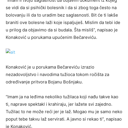
“Imam li tvoju saglasnost da objavim dokument iz kojeg
se vidi da si psihički bolesnik i da si zbog toga često na
bolovanju ili da to uradim bez saglasnosti. Bit će ti lakše
braniti ove bolesne laži koje ispaljuješ. Mislim da tebi ide
u prilog da objavimo da si budala. Šta misliš”, napisao je
Konaković u porukama upućenim Bečareviću.
Konaković je u porukama Bečareviću izrazio
nezadovoljstvo i navodima tužioca tokom ročišta za
određivanje pritvora Bojanu Bošnjaku.
“Imam ja na leđima nekoliko tužilaca koji nađu takve kao
ti, naprave spektakl i krahiraju, jer lažete svi zajedno.
Tužilac to ne može reći jer je laž. Mogao mu je samo neko
poput tebe takvu laž servirati. A javno si rekao ti”, napisao
je Konaković.