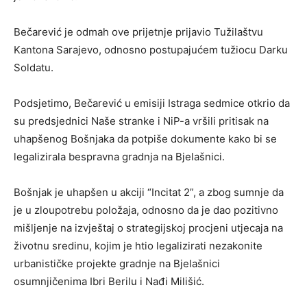
Bečarević je odmah ove prijetnje prijavio Tužilaštvu
Kantona Sarajevo, odnosno postupajućem tužiocu Darku
Soldatu.
Podsjetimo, Bečarević u emisiji Istraga sedmice otkrio da
su predsjednici Naše stranke i NiP-a vršili pritisak na
uhapšenog Bošnjaka da potpiše dokumente kako bi se
legalizirala bespravna gradnja na Bjelašnici.
Bošnjak je uhapšen u akciji “Incitat 2”, a zbog sumnje da
je u zloupotrebu položaja, odnosno da je dao pozitivno
mišljenje na izvještaj o strategijskoj procjeni utjecaja na
životnu sredinu, kojim je htio legalizirati nezakonite
urbanističke projekte gradnje na Bjelašnici
osumnjičenima Ibri Berilu i Nađi Milišić.