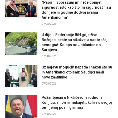
“Papirni sporazum im neće donijeti
sigurnost, isto kao što im sigurnost nisu
donijele ni godine dodvoravanja
Amerikancima”
07/08/2026
U dijelu Federacije BiH gdje žive
Bošnjaci ceste su nikakve, a saobraćaj
nemoguć: Kolaps od Jablanice do
Sarajeva
07/08/2026
Uz najavu mogućih napada i nakon što su
ih Amerikanci otpisali: Saudijci našli
nove zaštitnike
07/08/2026
Požar bjesni u Nikšićevom rodnom
Konjicu, ali on ni mukajet… kulira u svojoj
omiljenoj pozi i grimasi
07/08/2026