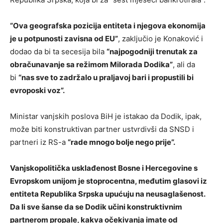
“Ova geografska pozicija entiteta i njegova ekonomija
je u potpunosti zavisna od EU”
, zaključio je Konaković i
dodao da bi ta secesija bila
“najpogodniji trenutak za
obračunavanje sa režimom Milorada Dodika”
, ali da
bi
“nas sve to zadržalo u praljavoj bari i propustili bi
evroposki voz”.
Ministar vanjskih poslova BiH je istakao da Dodik, ipak,
može biti konstruktivan partner ustvrdivši da SNSD i
partneri iz RS-a
“rade mnogo bolje nego prije”.
Vanjskopolitička usklađenost Bosne i Hercegovine s
Evropskom unijom je stoprocentna, međutim glasovi iz
entiteta Republika Srpska upućuju na neusaglašenost.
Da li sve šanse da se Dodik učini konstruktivnim
partnerom propale, kakva očekivanja imate od