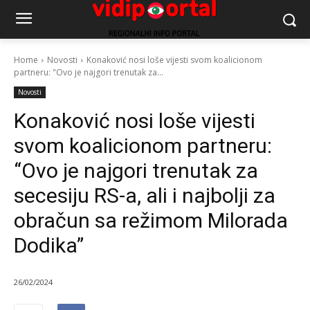
Home
Novosti
Konaković nosi loše vijesti svom koalicionom
partneru: "Ovo je najgori trenutak za...
Novosti
Konaković nosi loše vijesti
svom koalicionom partneru:
“Ovo je najgori trenutak za
secesiju RS-a, ali i najbolji za
obračun sa režimom Milorada
Dodika”
26/02/2024