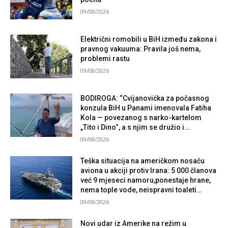
09/08/2026
Električni romobili u BiH između zakona i
pravnog vakuuma: Pravila još nema,
problemi rastu
09/08/2026
BODIROGA: “Cvijanovićka za počasnog
konzula BiH u Panami imenovala Fatiha
Kola — povezanog s narko-kartelom
„Tito i Dino“, a s njim se družio i...
09/08/2026
Teška situacija na američkom nosaču
aviona u akciji protiv Irana: 5 000 članova
već 9 mjeseci namoru,ponestaje hrane,
nema tople vode, neispravni toaleti…
09/08/2026
Novi udar iz Amerike na režim u