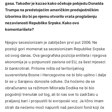
gasa. Također je kazao kako očekuje pobjedu Donalda
Trumpa na predstojećim američkim predsjedničkim
izborima što bi po njemu otvorilo vrata proglašenju
nezavisnosti Republike Srpske. Kako ovo
komentarišete?
Njegov secesionizam je zabilježen prvi put 2006. Ne
postoji gori momenat sa secesionizam Republike Srpske
od ovog danas. Ova geografska pozicija entiteta i njegova
ekonomija je u potpunosti zavisna od EU, za šest mjeseci
bi bankrotirali. Pritome ništa od teritorijalnog
suvereniteta Bosne i Hercegovine ne bi bilo upitno i dalje
bi se u Sarajevu donosile odluke. Da hoćemo da se
obračunamo sa režimom Milorada Dodika ne bi bio
pogodniji trenutak od tog, ali bi nas sve to zadržalo u
praljavoj bari i propustili bi evroposki voz. Ja lično imam
strah da nećemo moći napuniti naš penzioni fond koji će