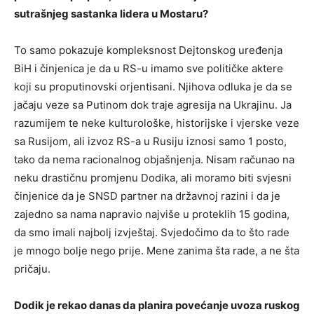
sutrašnjeg sastanka lidera u Mostaru?
To samo pokazuje kompleksnost Dejtonskog uređenja
BiH i činjenica je da u RS-u imamo sve političke aktere
koji su proputinovski orjentisani. Njihova odluka je da se
jačaju veze sa Putinom dok traje agresija na Ukrajinu. Ja
razumijem te neke kulturološke, historijske i vjerske veze
sa Rusijom, ali izvoz RS-a u Rusiju iznosi samo 1 posto,
tako da nema racionalnog objašnjenja. Nisam računao na
neku drastičnu promjenu Dodika, ali moramo biti svjesni
činjenice da je SNSD partner na državnoj razini i da je
zajedno sa nama napravio najviše u proteklih 15 godina,
da smo imali najbolj izvještaj. Svjedočimo da to što rade
je mnogo bolje nego prije. Mene zanima šta rade, a ne šta
pričaju.
Dodik je rekao danas da planira povećanje uvoza ruskog