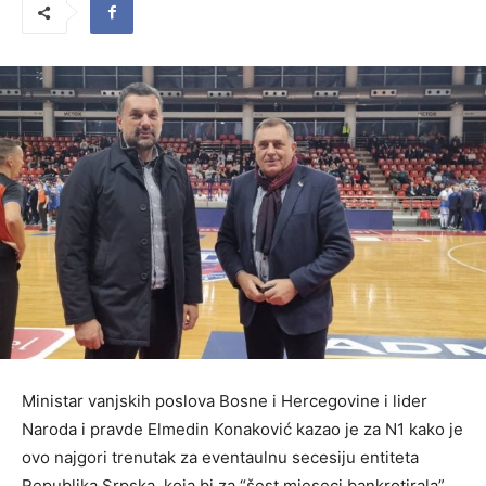
Ministar vanjskih poslova Bosne i Hercegovine i lider
Naroda i pravde Elmedin Konaković kazao je za N1 kako je
ovo najgori trenutak za eventaulnu secesiju entiteta
Republika Srpska, koja bi za “šest mjeseci bankrotirala”.