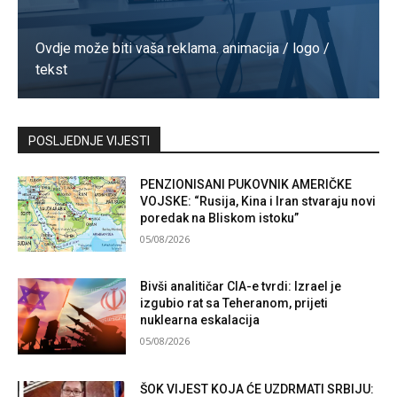
Ovdje može biti vaša reklama. animacija / logo /
tekst
Kontaktirajte nas
POSLJEDNJE VIJESTI
PENZIONISANI PUKOVNIK AMERIČKE
VOJSKE: “Rusija, Kina i Iran stvaraju novi
poredak na Bliskom istoku”
05/08/2026
Bivši analitičar CIA-e tvrdi: Izrael je
izgubio rat sa Teheranom, prijeti
nuklearna eskalacija
05/08/2026
ŠOK VIJEST KOJA ĆE UZDRMATI SRBIJU: