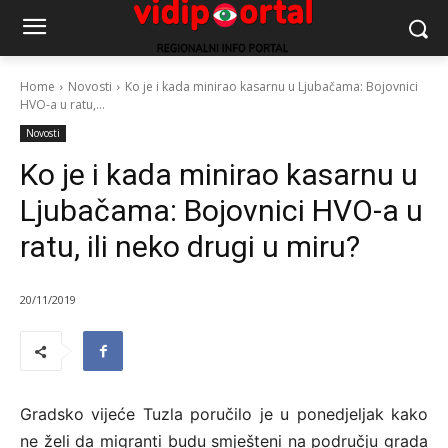
Home
Novosti
Ko je i kada minirao kasarnu u Ljubačama: Bojovnici
HVO-a u ratu,...
Novosti
Ko je i kada minirao kasarnu u
Ljubačama: Bojovnici HVO-a u
ratu, ili neko drugi u miru?
20/11/2019
Gradsko vijeće Tuzla poručilo je u ponedjeljak kako
ne želi da migranti budu smješteni na području grada