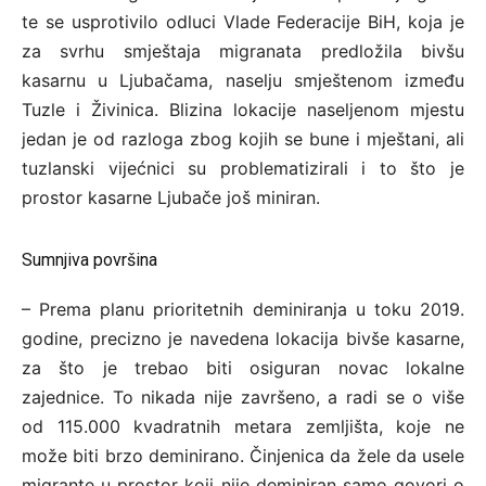
te se usprotivilo odluci Vlade Federacije BiH, koja je
za svrhu smještaja migranata predložila bivšu
kasarnu u Ljubačama, naselju smještenom između
Tuzle i Živinica. Blizina lokacije naseljenom mjestu
jedan je od razloga zbog kojih se bune i mještani, ali
tuzlanski vijećnici su problematizirali i to što je
prostor kasarne Ljubače još miniran.
Sumnjiva površina
– Prema planu prioritetnih deminiranja u toku 2019.
godine, precizno je navedena lokacija bivše kasarne,
za što je trebao biti osiguran novac lokalne
zajednice. To nikada nije završeno, a radi se o više
od 115.000 kvadratnih metara zemljišta, koje ne
može biti brzo​ deminirano. Činjenica da žele da usele
migrante u prostor koji nije deminiran samo govori o