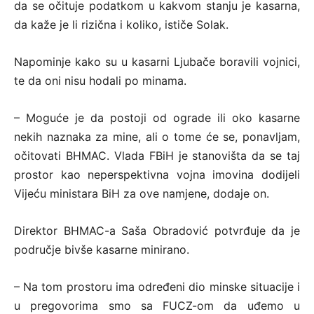
da se očituje podatkom u kakvom stanju je kasarna,
da kaže je li rizična i koliko, ističe Solak.
Napominje kako su u kasarni Ljubače boravili vojnici,
te da oni nisu hodali po minama.
– Moguće je da postoji od ograde ili oko kasarne
nekih naznaka za mine, ali o tome će se, ponavljam,
očitovati BHMAC. Vlada FBiH je stanovišta da se taj
prostor kao neperspektivna vojna imovina dodijeli
Vijeću ministara BiH za ove namjene, dodaje on.
Direktor BHMAC-a Saša Obradović potvrđuje da je
područje bivše kasarne minirano.
– Na tom prostoru ima određeni dio minske situacije i
u pregovorima smo sa FUCZ-om da uđemo u